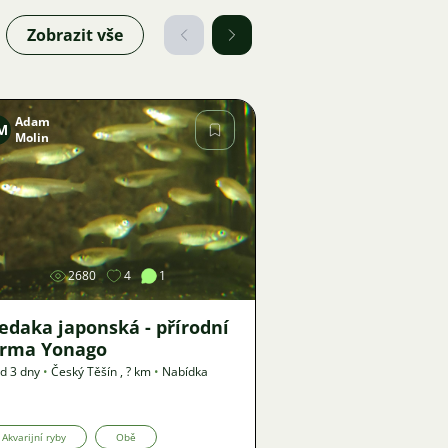
Zobrazit vše
Adam
M
Molin
Obrázek
2680
4
1
edaka japonská - přírodní
orma Yonago
d 3 dny
•
Český Těšín
,
? km
•
Nabídka
Akvarijní ryby
Obě