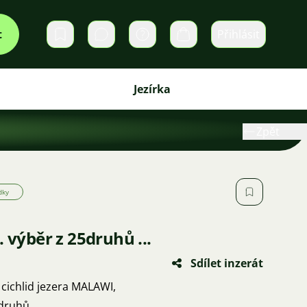
t
Přihlásit
Soukromé zprávy
Košík
Jezírka
Zpět
dky
 výběr z 25druhů ...
Sdílet inzerát
cichlid jezera MALAWI,
druhů,