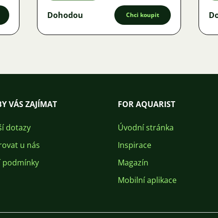
Dohodou
D
Chci koupit
Y VÁS ZAJÍMAT
FOR AQUARIST
ší dotazy
Úvodní stránka
rovat u nás
Inspirace
 podmínky
Magazín
Mobilní aplikace