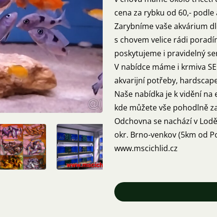
cena za rybku od 60,- podle 
Zarybníme vaše akvárium dl
s chovem velice rádi poradí
poskytujeme i pravidelný ser
V nabídce máme i krmiva SE
akvarijní potřeby, hardscape
Naše nabídka je k vidění na
kde můžete vše pohodlně za
Odchovna se nachází v Lodě
okr. Brno-venkov (5km od Po
www.mscichlid.cz