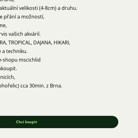
aktuální velikosti (4-8cm) a druhu.
e přání a možností,
me,
vis vašich akvárií.
RA, TROPICAL, DAJANA, HIKARI,
 a techniku.
 e-shopu mscichlid
koupit.
nicích,
hořelic) cca 30min. z Brna.
Chci koupit