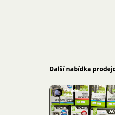
Další nabídka prodej
MScichlid
Malawi
Obrázek