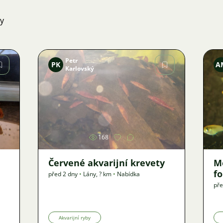
ky
Petr
PK
A
Karlovský
Obrázek
168
Červené akvarijní krevety
M
f
před 2 dny
•
Lány
,
? km
•
Nabídka
pře
Akvarijní ryby