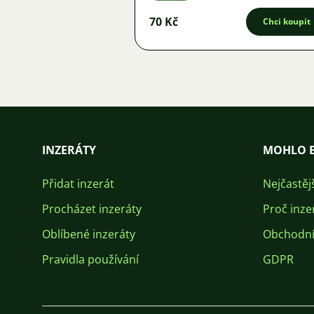
70 Kč
Chci koupit
INZERÁTY
MOHLO B
Přidat inzerát
Nejčastěj
Procházet inzeráty
Proč inze
Oblíbené inzeráty
Obchodní
Pravidla používání
GDPR