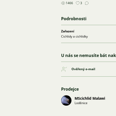
1466
3
Podrobnosti
Zařazení
Cichlidy a cichlidky
U nás se nemusíte bát na
Ověřený e-mail
Prodejce
MScichlid Malawi
Loděnice