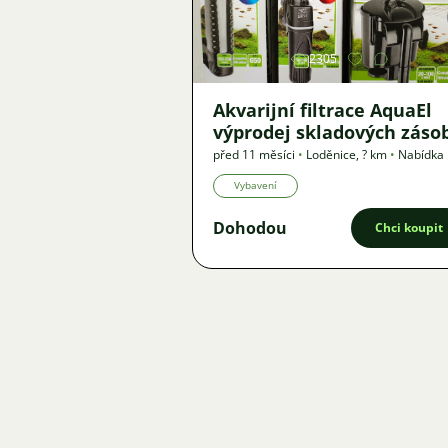
2305
Akvarijní filtrace AquaEl
výprodej skladových záso
před 11 měsíci
•
Loděnice
,
? km
•
Nabídka
Vybavení
Dohodou
Chci koupit