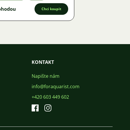
ohodou
Chci koupit
KONTAKT
Napište nám
info@foraquarist.com
+420 603 449 602