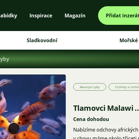
abídky
Inspirace
Magazín
Přidat inzerá
Sladkovodní
Mořské
ryby
Akvarijní ryby
Cichlidy a cichli
Tlamovci Malawi ...
Cena dohodou
Nabízíme odchovy afrických 
v chovu máme okolo třiceti 