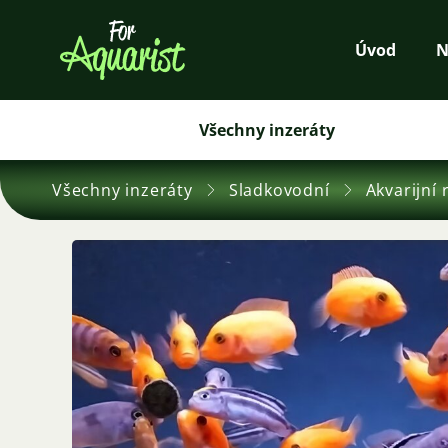
Úvod
N
Všechny inzeráty
Všechny inzeráty
Sladkovodní
Akvarijní 