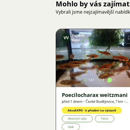
Mohlo by vás zajímat
Vybrali jsme nejzajímavější nabíd
Vojtěch
VV
Voltr
Obrázek
147
1
1
Poecilocharax weitzmani
před 1 dnem
•
České Budějovice
,
? km
•
Nabídka
AkvaEXPO - k předání na výstavě
Akvarijní ryby
Tetry
Obě