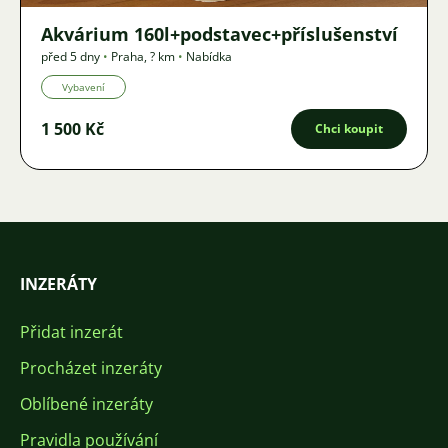
Akvárium 160l+podstavec+příslušenství
před 5 dny
•
Praha
,
? km
•
Nabídka
Vybavení
1 500 Kč
Chci koupit
INZERÁTY
Přidat inzerát
Procházet inzeráty
Oblíbené inzeráty
Pravidla používání