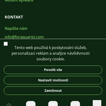
Mobilní aplikace
KONTAKT
Napište nám
info@foraquarist.com
Zavřít
+420 603 449 602
Tento web používá k poskytování služeb,
personalizaci reklam a analýze návštěvnosti
soubory cookie.
Povolit vše
CS
SK
EN
PL
DE
Nastavit možnosti
© 2026 For Aquarist
Zamítnout