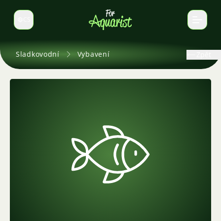
CS
Select language
Sladkovodní
Vybavení
Zpět