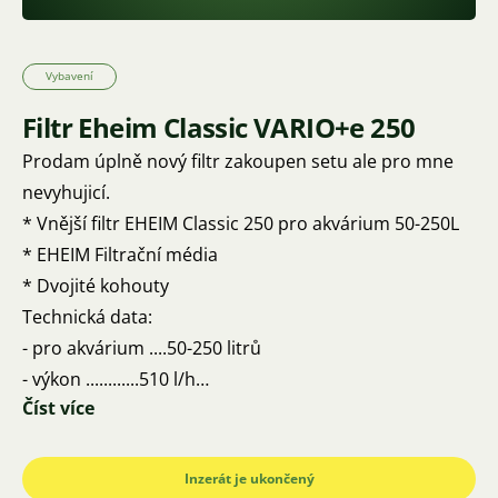
Vybavení
Filtr Eheim Classic VARIO+e 250
Prodam úplně nový filtr zakoupen setu ale pro mne
nevyhujicí.
* Vnější filtr EHEIM Classic 250 pro akvárium 50-250L
* EHEIM Filtrační média
* Dvojité kohouty
Technická data:
- pro akvárium ....50-250 litrů
- výkon ............510 l/h
Číst více
- výtlak .............1,8 metru
- spotřeba .........1,7-9,8 Wattů
- obsah ............3,5 l
Inzerát je ukončený