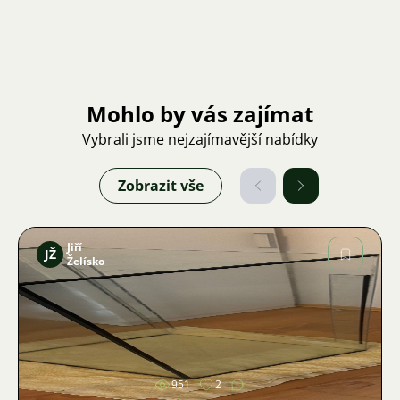
Mohlo by vás zajímat
Vybrali jsme nejzajímavější nabídky
Zobrazit vše
Jiří
JŽ
Želísko
Obrázek
951
2