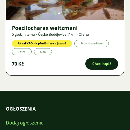
42
Poecilocharax weitzmani
5 godzin temu
•
České Budějovice
,
? km
•
Oferta
AkvaEXPO - k předání na výstavě
Ryby akwariowe
Tetra
Oba
70 Kč
Chcę kupić
OGŁOSZENIA
Dodaj ogłoszenie