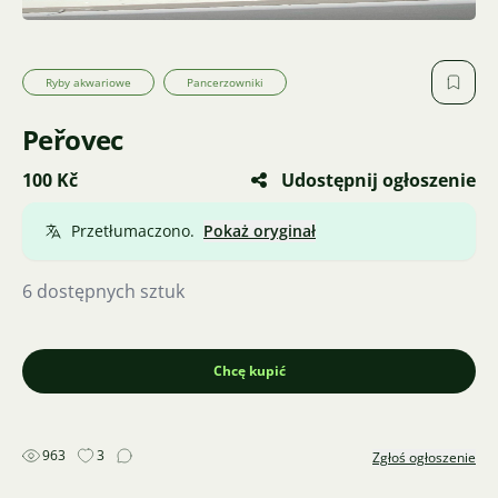
Ryby akwariowe
Pancerzowniki
Peřovec
100 Kč
Udostępnij ogłoszenie
Przetłumaczono.
Pokaż oryginał
6 dostępnych sztuk
Chcę kupić
963
3
Zgłoś ogłoszenie