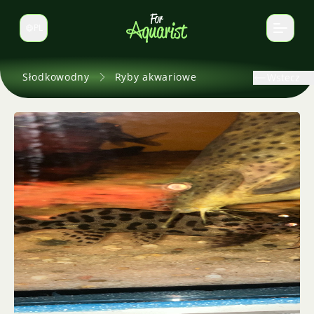
PL
Zmień język
Słodkowodny
Ryby akwariowe
Wstecz