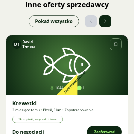
Inne oferty sprzedawcy
Pokaż wszystko
David
DT
Trmota
Zdjęcie
ZAPOTRZEBOWANIE
1044
1
1
Krewetki
2 miesiące temu
•
Plzeň
,
? km
•
Zapotrzebowanie
Skorupiaki, mięczaki i inne
Do negocjacji
Zaoferować