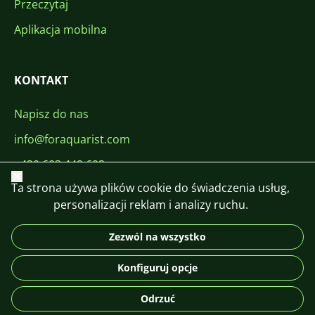
Przeczytaj
Aplikacja mobilna
KONTAKT
Napisz do nas
info@foraquarist.com
+420 603 449 602
Zamknij
Ta strona używa plików cookie do świadczenia usług,
personalizacji reklam i analizy ruchu.
Zezwól na wszystko
CS
SK
EN
PL
DE
Konfiguruj opcje
© 2026 For Aquarist
Odrzuć