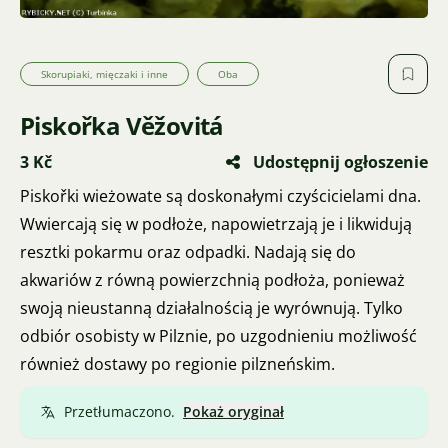
Skorupiaki, mięczaki i inne
Oba
Piskořka Věžovitá
3 Kč
Udostępnij ogłoszenie
Piskořki wieżowate są doskonałymi czyścicielami dna.
Wwiercają się w podłoże, napowietrzają je i likwidują
resztki pokarmu oraz odpadki. Nadają się do
akwariów z równą powierzchnią podłoża, ponieważ
swoją nieustanną działalnością je wyrównują. Tylko
odbiór osobisty w Pilznie, po uzgodnieniu możliwość
również dostawy po regionie pilzneńskim.
Przetłumaczono.
Pokaż oryginał