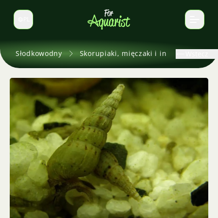
PL
Zmień język
Słodkowodny
Skorupiaki, mięczaki i inne
Wstecz