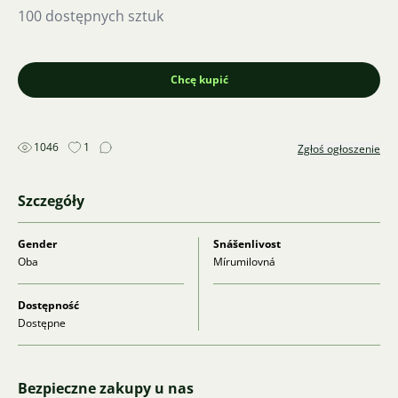
100 dostępnych sztuk
Chcę kupić
1046
1
Zgłoś ogłoszenie
Szczegóły
Gender
Snášenlivost
Oba
Mírumilovná
Dostępność
Dostępne
Bezpieczne zakupy u nas