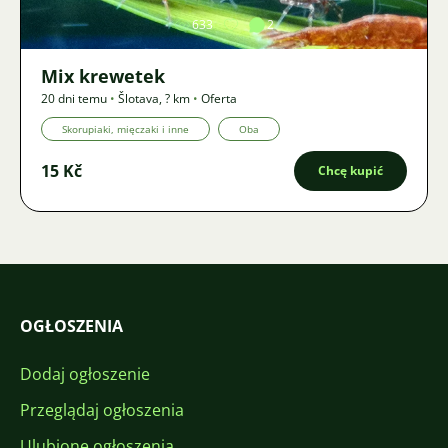
633
2
Mix krewetek
20 dni temu
•
Šlotava
,
? km
•
Oferta
Skorupiaki, mięczaki i inne
Oba
15 Kč
Chcę kupić
OGŁOSZENIA
Dodaj ogłoszenie
Przeglądaj ogłoszenia
Ulubione ogłoszenia