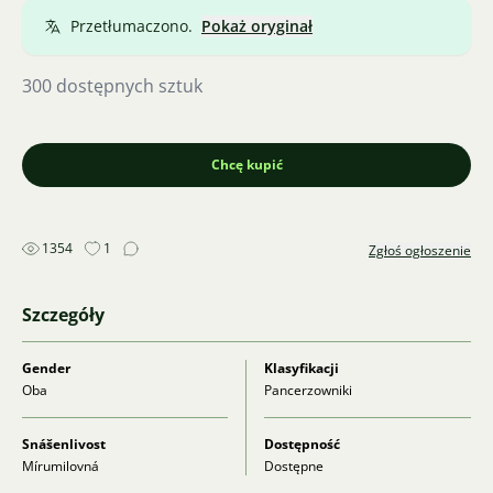
Przetłumaczono.
Pokaż oryginał
300 dostępnych sztuk
Chcę kupić
1354
1
Zgłoś ogłoszenie
Szczegóły
Gender
Klasyfikacji
Oba
Pancerzowniki
Snášenlivost
Dostępność
Mírumilovná
Dostępne