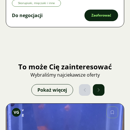
Skorupiaki, mięczaki i inne
Do negocjacji
Zaoferować
To może Cię zainteresować
Wybraliśmy najciekawsze oferty
Pokaż więcej
v
VG
g