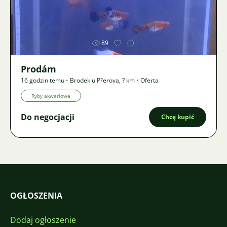
Zdjęcie
89
Prodám
16 godzin temu
•
Brodek u Přerova
,
? km
•
Oferta
Ryby akwariowe
Do negocjacji
Chcę kupić
OGŁOSZENIA
Dodaj ogłoszenie