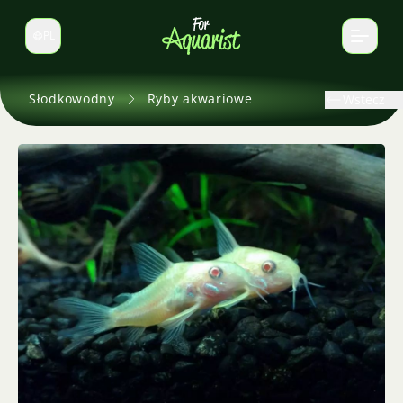
PL
Zmień język
Słodkowodny
Ryby akwariowe
Wstecz