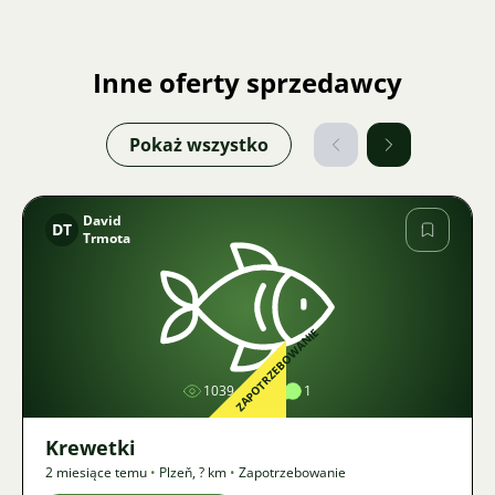
Inne oferty sprzedawcy
Pokaż wszystko
David
DT
Trmota
Zdjęcie
ZAPOTRZEBOWANIE
1039
1
1
Krewetki
2 miesiące temu
•
Plzeň
,
? km
•
Zapotrzebowanie