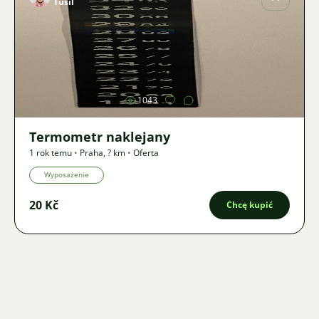
Tušil
Zdjęcie
1043
Termometr naklejany
1 rok temu
•
Praha
,
? km
•
Oferta
Wyposażenie
20 Kč
Chcę kupić