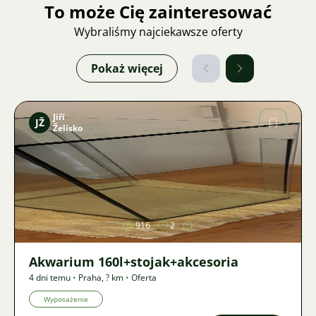
To może Cię zainteresować
Wybraliśmy najciekawsze oferty
Pokaż więcej
Jiří
JŽ
Želísko
Zdjęcie
916
2
Akwarium 160l+stojak+akcesoria
4 dni temu
•
Praha
,
? km
•
Oferta
Wyposażenie