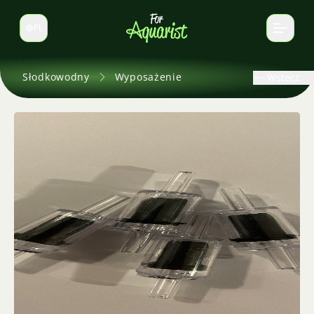
PL
Zmień język
Słodkowodny
Wyposażenie
Wstecz