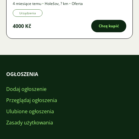
4 miesiące temu
•
Holešov
,
? km
•
Oferta
Urządzenia
4000 Kč
Chcę kupić
OGŁOSZENIA
Dodaj ogłoszenie
Przeglądaj ogłoszenia
Ulubione ogłoszenia
Zasady użytkowania