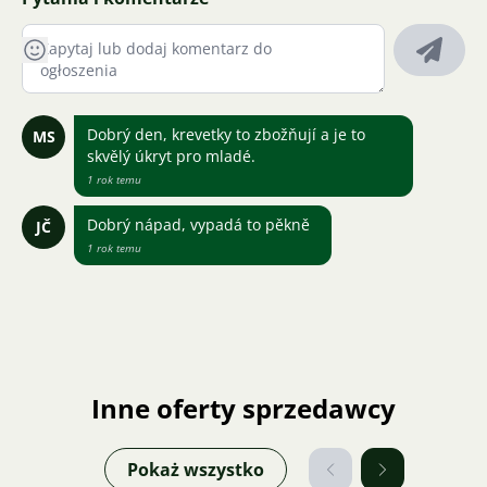
Dobrý den, krevetky to zbožňují a je to
MS
skvělý úkryt pro mladé.
1 rok temu
Dobrý nápad, vypadá to pěkně
JČ
1 rok temu
Inne oferty sprzedawcy
Pokaż wszystko