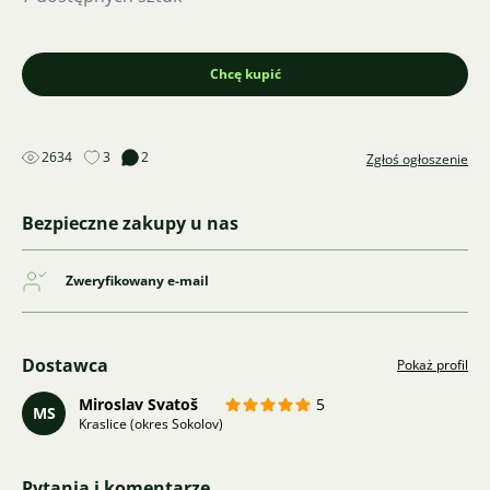
Chcę kupić
2634
3
2
Zgłoś ogłoszenie
Bezpieczne zakupy u nas
Zweryfikowany e-mail
Dostawca
Pokaż profil
Miroslav Svatoš
5
MS
Kraslice (okres Sokolov)
Pytania i komentarze