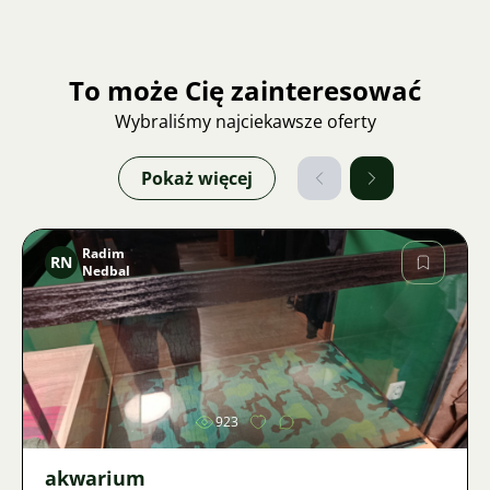
To może Cię zainteresować
Wybraliśmy najciekawsze oferty
Pokaż więcej
Radim
RN
Nedbal
Zdjęcie
923
akwarium