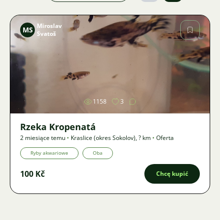
Miroslav
MS
Svatoš
Zdjęcie
1158
3
Rzeka Kropenatá
2 miesiące temu
•
Kraslice (okres Sokolov)
,
? km
•
Oferta
Ryby akwariowe
Oba
100 Kč
Chcę kupić