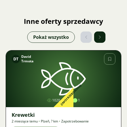
Inne oferty sprzedawcy
Pokaż wszystko
David
DT
Trmota
Zdjęcie
ZAPOTRZEBOWANIE
1020
1
1
Krewetki
2 miesiące temu
•
Plzeň
,
? km
•
Zapotrzebowanie