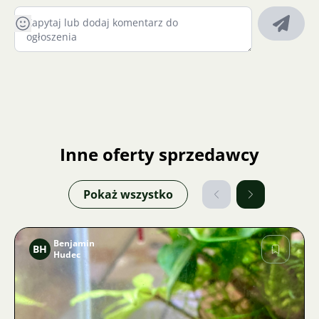
Inne oferty sprzedawcy
Pokaż wszystko
Benjamin
BH
Hudec
Zdjęcie