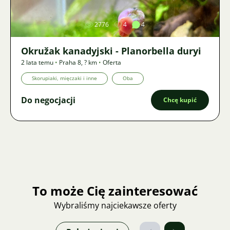
2776
4
4
Okružak kanadyjski - Planorbella duryi
2 lata temu
•
Praha 8
,
? km
•
Oferta
Skorupiaki, mięczaki i inne
Oba
Do negocjacji
Chcę kupić
To może Cię zainteresować
Wybraliśmy najciekawsze oferty