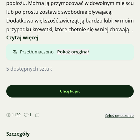
podłożu. Można ją przymocować w dowolnym miejscu
lub po prostu zostawić swobodnie pływającą.
Dodatkowo większość zwierząt ją bardzo lubi, w moim
przypadku krewetki, które chętnie się w niej chowają.
Czytaj więcej
Cena dotyczy kilku sztuk, aby mogła się również u
Państwa przyjąć. Tylko odbiór osobisty w Pradze 8.
Przetłumaczono.
Pokaż oryginał
Dodatkowo sprzedaję również krewetki - ustalenie
ceny za zestaw nie stanowi problemu.
5 dostępnych sztuk
Chcę kupić
1139
1
Zgłoś ogłoszenie
Szczegóły