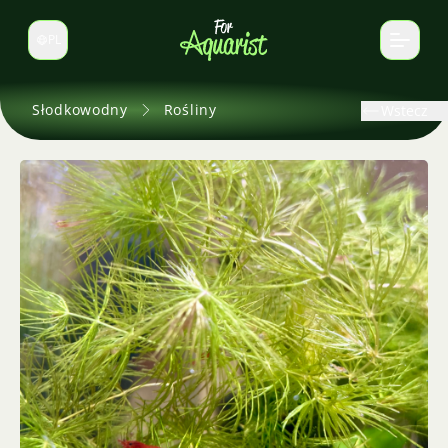
PL
Zmień język
Słodkowodny
Rośliny
Wstecz