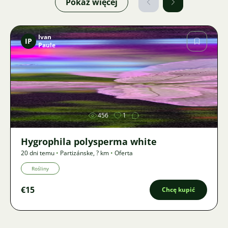
Pokaż więcej
Ivan
IP
Paule
Zdjęcie
456
1
Hygrophila polysperma white
20 dni temu
•
Partizánske
,
? km
•
Oferta
Rośliny
€15
Chcę kupić