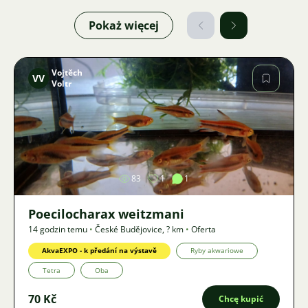
Pokaż więcej
Vojtěch
VV
Voltr
Zdjęcie
83
1
1
Poecilocharax weitzmani
14 godzin temu
•
České Budějovice
,
? km
•
Oferta
AkvaEXPO - k předání na výstavě
Ryby akwariowe
Tetra
Oba
70 Kč
Chcę kupić