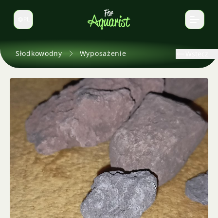
PL
Zmień język
Słodkowodny
Wyposażenie
Wstecz