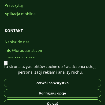
Przeczytaj
Aplikacja mobilna
KONTAKT
Napisz do nas
info@foraquarist.com
+420 603 449 602
Zamknij
Ta strona używa plików cookie do świadczenia usług,
personalizacji reklam i analizy ruchu.
Zezwól na wszystko
CS
SK
EN
PL
DE
Konfiguruj opcje
© 2026 For Aquarist
Odrzuć