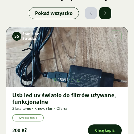
Pokaż wszystko
Stanislav
SS
Stručka
Zdjęcie
1509
Usb led uv światło do filtrów używane,
funkcjonalne
2 lata temu
•
Krnov
,
? km
•
Oferta
Wyposażenie
200 Kč
Chcę kupić