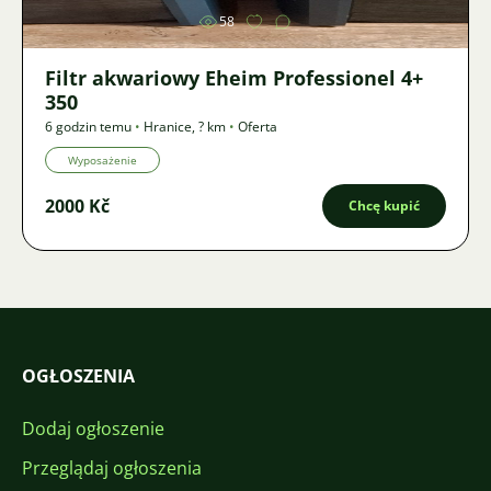
58
Filtr akwariowy Eheim Professionel 4+
350
6 godzin temu
•
Hranice
,
? km
•
Oferta
Wyposażenie
2000 Kč
Chcę kupić
OGŁOSZENIA
Dodaj ogłoszenie
Przeglądaj ogłoszenia