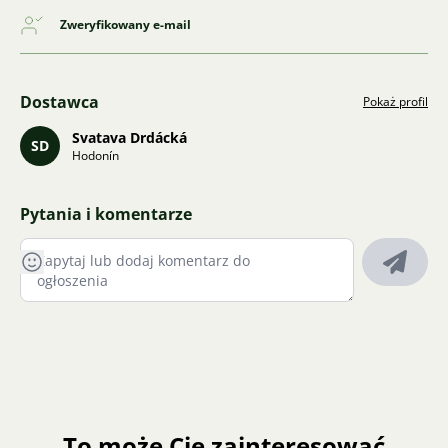
Zweryfikowany e-mail
Dostawca
Pokaż profil
Svatava Drdácká
SD
Hodonín
Pytania i komentarze
To może Cię zainteresować