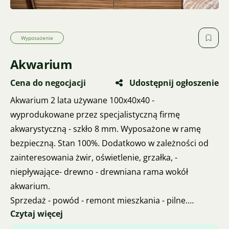
Wyposażenie
Akwarium
Cena do negocjacji
Udostępnij ogłoszenie
Akwarium 2 lata używane 100x40x40 -
wyprodukowane przez specjalistyczną firmę
akwarystyczną - szkło 8 mm. Wyposażone w ramę
bezpieczną. Stan 100%. Dodatkowo w zależności od
zainteresowania żwir, oświetlenie, grzałka, -
niepływające- drewno - drewniana rama wokół
akwarium.
Sprzedaż - powód - remont mieszkania - pilne.
Czytaj więcej
Cena do uzgodnienia - według Państwa propozycji.