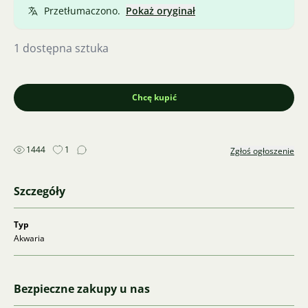
Dalsze informacje tel. 776 646 164
Przetłumaczono.
Pokaż oryginał
1 dostępna sztuka
Chcę kupić
1444
1
Zgłoś ogłoszenie
Szczegóły
Typ
Akwaria
Bezpieczne zakupy u nas