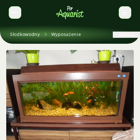
PL
Zmień język
Słodkowodny
Wyposażenie
Wstecz