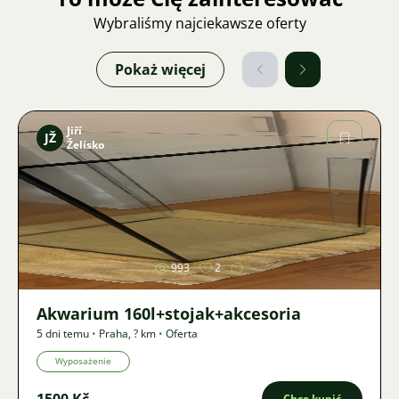
Wybraliśmy najciekawsze oferty
Pokaż więcej
Jiří
JŽ
Želísko
Zdjęcie
993
2
Akwarium 160l+stojak+akcesoria
5 dni temu
•
Praha
,
? km
•
Oferta
Wyposażenie
1500 Kč
Chcę kupić