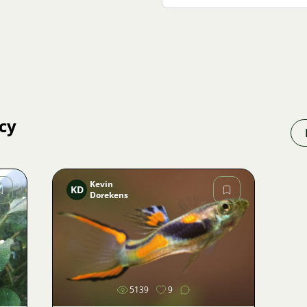
cy
Kevin
KD
Dorekens
Zdjęcie
5139
9