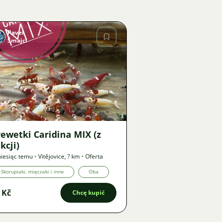
Pavel
Šmajcl
Zdjęcie
993
ewetki Caridina MIX (z
kcji)
iesiąc temu
•
Vitějovice
,
? km
•
Oferta
Skorupiaki, mięczaki i inne
Oba
 Kč
Chcę kupić