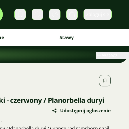
Zaloguj sie
Prywatne wiadomości
Koszyk
ne
Stawy
Wstecz
 - czerwony / Planorbella duryi
Udostępnij ogłoszenie
.
ny / Planorbella duryi / Orange red ramshorn snail