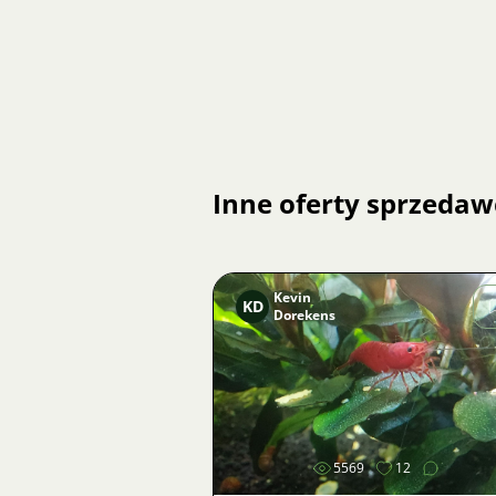
Inne oferty sprzedaw
Kevin
KD
Dorekens
Zdjęcie
5569
12