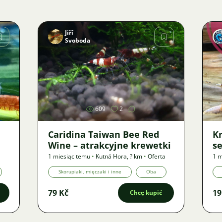
Jiří
Svoboda
Zdjęcie
609
2
Caridina Taiwan Bee Red
Kr
Wine – atrakcyjne krewetki
se
1 miesiąc temu
•
Kutná Hora
,
? km
•
Oferta
1 m
Skorupiaki, mięczaki i inne
Oba
79 Kč
19
Chcę kupić