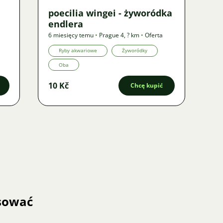
poecilia wingei - żyworódka
endlera
6 miesięcy temu
•
Prague 4
,
? km
•
Oferta
Ryby akwariowe
Żyworódky
Oba
10 Kč
Chcę kupić
esować