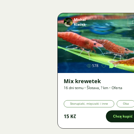
Michal
Klacek
Zdjęcie
578
2
Mix krewetek
16 dni temu
•
Šlotava
,
? km
•
Oferta
Skorupiaki, mięczaki i inne
Oba
15 Kč
Chcę kupić