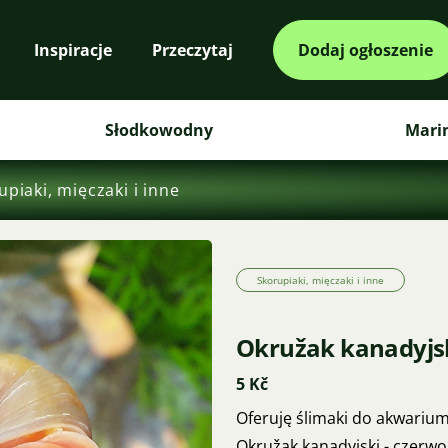
Inspiracje
Przeczytaj
Dodaj ogłoszenie
Słodkowodny
Mari
upiaki, mięczaki i inne
Skorupiaki, mięczaki i inne
Okružak kanadyjski
5 Kč
Oferuję ślimaki do akwarium
Okružak kanadyjski - czerwo