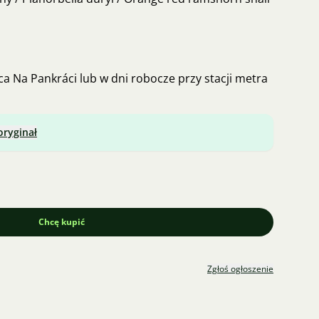
ca Na Pankráci lub w dni robocze przy stacji metra
oryginał
Chcę kupić
Zgłoś ogłoszenie