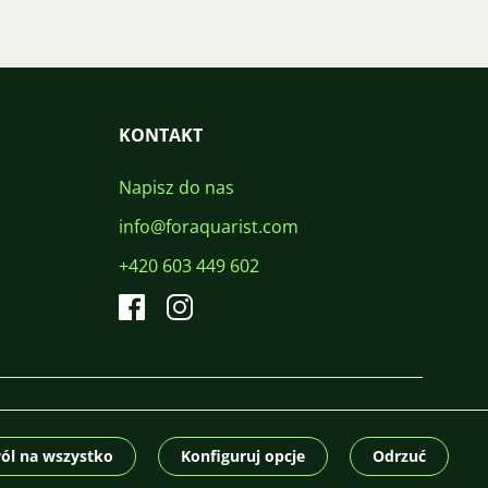
KONTAKT
Napisz do nas
info@foraquarist.com
+420 603 449 602
CS
SK
EN
PL
DE
© 2026 For Aquarist
ól na wszystko
Konfiguruj opcje
Odrzuć