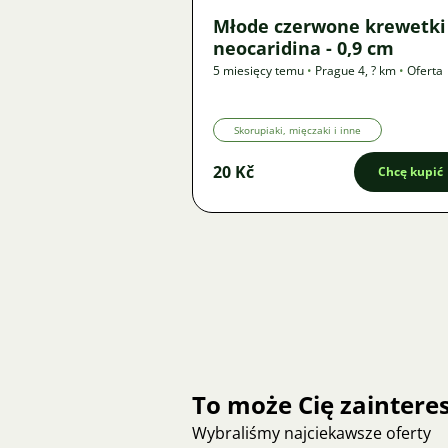
Młode czerwone krewetki
neocaridina - 0,9 cm
5 miesięcy temu
•
Prague 4
,
? km
•
Oferta
Skorupiaki, mięczaki i inne
20 Kč
Chcę kupić
To może Cię zainter
Wybraliśmy najciekawsze oferty