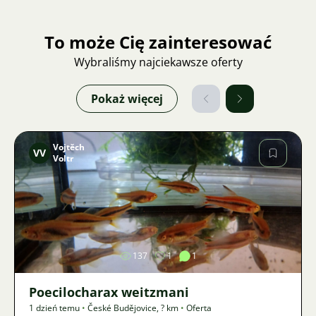
To może Cię zainteresować
Wybraliśmy najciekawsze oferty
Pokaż więcej
Vojtěch
VV
Voltr
Zdjęcie
137
1
1
Poecilocharax weitzmani
1 dzień temu
•
České Budějovice
,
? km
•
Oferta