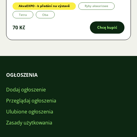
AkvaEXPO - k předání na výstavě
Ryby akwariowe
Tetra
Oba
70 Kč
Chcę kupić
OGŁOSZENIA
Dodaj ogłoszenie
Przeglądaj ogłoszenia
Ulubione ogłoszenia
Zasady użytkowania