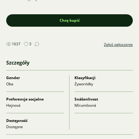
Chcę kupić
1637
3
Zgłoś ogłoszenie
Szczegóły
Gender
Klasyfikacji
Oba
Żyworódky
Preferencje socjalne
Snášenlivost
Hejnová
Mírumilovná
Dostępność
Dostępne