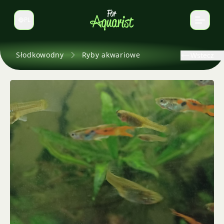
PL
Zmień język
Słodkowodny
Ryby akwariowe
Wstecz