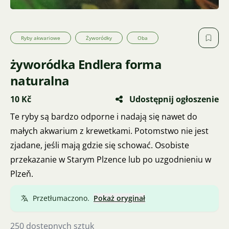
Ryby akwariowe
Żyworódky
Oba
żyworódka Endlera forma
naturalna
10 Kč
Udostępnij ogłoszenie
Te ryby są bardzo odporne i nadają się nawet do
małych akwarium z krewetkami. Potomstwo nie jest
zjadane, jeśli mają gdzie się schować. Osobiste
przekazanie w Starym Plzence lub po uzgodnieniu w
Plzeň.
Przetłumaczono.
Pokaż oryginał
250 dostępnych sztuk