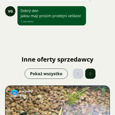
Dobrý den
VG
Jakou mají prosím prodejní velikost
1 rok temu
Inne oferty sprzedawcy
Pokaż wszystko
Krevetky
Brno
Zdjęcie