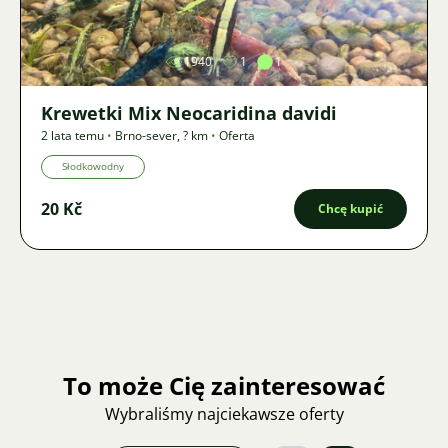
1940
1
1
Krewetki Mix Neocaridina davidi
2 lata temu
•
Brno-sever
,
? km
•
Oferta
Słodkowodny
20 Kč
Chcę kupić
To może Cię zainteresować
Wybraliśmy najciekawsze oferty