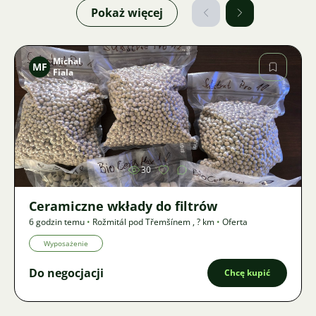
Pokaż więcej
Michal
MF
Fiala
Zdjęcie
30
Ceramiczne wkłady do filtrów
6 godzin temu
•
Rožmitál pod Třemšínem
,
? km
•
Oferta
Wyposażenie
Do negocjacji
Chcę kupić