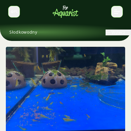
PL
Zmień język
Słodkowodny
Wstecz