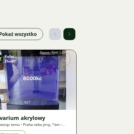
Pokaż wszystko
Xufei
Z
Zhou
Zdjęcie
907
lvarium akrylowy
iesiąc temu
•
Praha nebo jirny
,
? km
•
rta
Wyposażenie