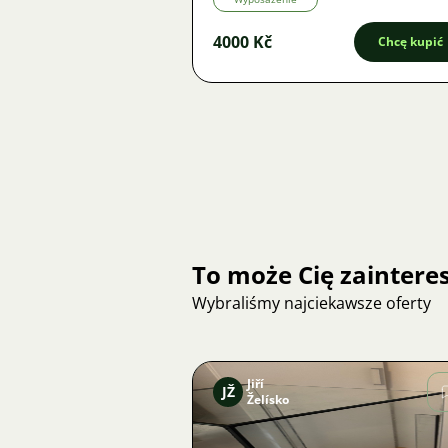
4000 Kč
Chcę kupić
To może Cię zainter
Wybraliśmy najciekawsze oferty
Jiří
JŽ
Želísko