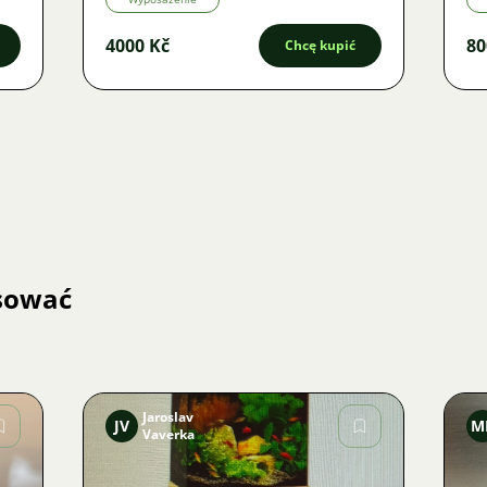
4000 Kč
80
Chcę kupić
esować
Jaroslav
JV
M
Vaverka