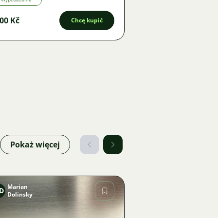
00 Kč
Chcę kupić
Pokaż więcej
Marian
D
Dolinsky