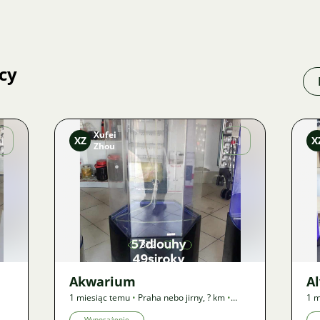
cy
Xufei
XZ
X
Zhou
Zdjęcie
872
Akwarium
A
1 miesiąc temu
•
Praha nebo jirny
,
? km
•
1 m
Oferta
Ofe
Wyposażenie