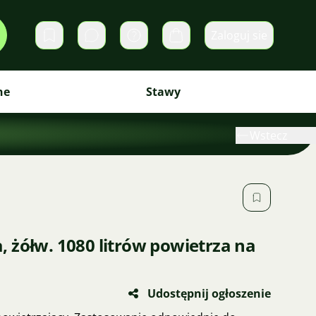
Zaloguj sie
Prywatne wiadomości
Koszyk
ne
Stawy
Wstecz
 żółw. 1080 litrów powietrza na
Udostępnij ogłoszenie