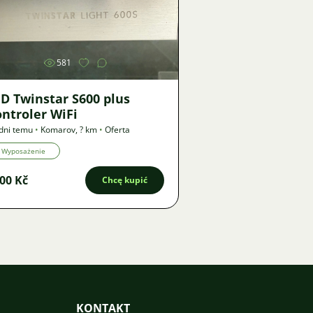
Zdjęcie
581
D Twinstar S600 plus
ntroler WiFi
dni temu
•
Komarov
,
? km
•
Oferta
Wyposażenie
00 Kč
Chcę kupić
KONTAKT