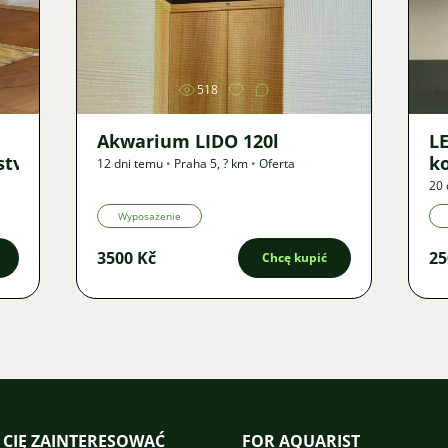
Zdjęcie
518
Akwarium LIDO 120l
LE
ství
ko
12 dni temu
•
Praha 5
,
? km
•
Oferta
20 
Wyposażenie
3500 Kč
25
Chcę kupić
 CIĘ ZAINTERESOWAĆ
FOR AQUARIST