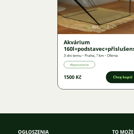
Zdjęcie
869
2
Akvárium
160l+podstavec+příslušen
3 dni temu
•
Praha
,
? km
•
Oferta
Wyposażenie
1500 Kč
Chcę kupić
OGŁOSZENIA
TO MOŻE