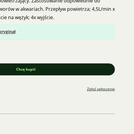
apowietrzający. Zastosowanie odpowiednie do
tworów w akwariach. Przepływ powietrza; 4,5L/min x
ście na wężyk; 4x wyjście.
oryginał
Chcę kupić
Zgłoś ogłoszenie