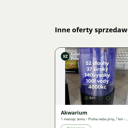
Inne oferty sprzedaw
Xufei
XZ
Zhou
Zdjęcie
845
Akwarium
1 miesiąc temu
•
Praha nebo jirny
,
? km
•
Oferta
Wyposażenie