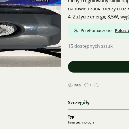
Cichy i regulowany silnik n
napowietrzania cieczy i roz
4. Zużycie energii; 8,5W, wyj
Przetłumaczono.
Pokaż 
15 dostępnych sztuk
1969
1
Szczegóły
Typ
Inna technologia