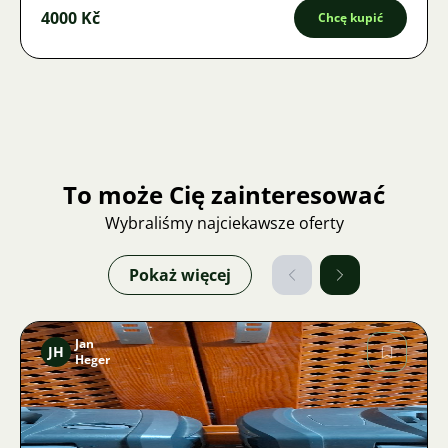
4000 Kč
Chcę kupić
To może Cię zainteresować
Wybraliśmy najciekawsze oferty
Pokaż więcej
Jan
JH
Heger
Zdjęcie