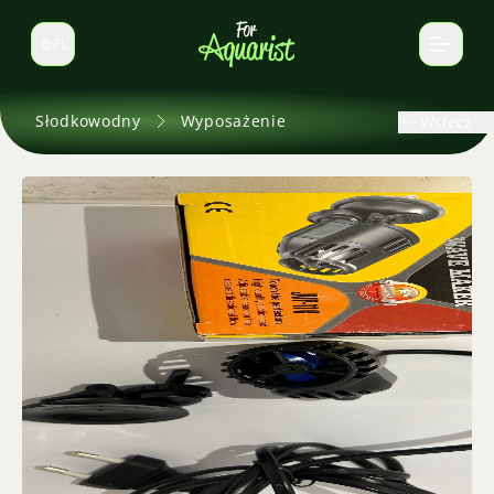
PL
Zmień język
Słodkowodny
Wyposażenie
Wstecz