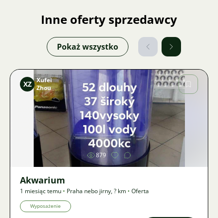
Inne oferty sprzedawcy
Pokaż wszystko
Xufei
XZ
Zhou
Zdjęcie
879
Akwarium
1 miesiąc temu
•
Praha nebo jirny
,
? km
•
Oferta
Wyposażenie