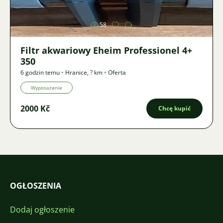
58
Filtr akwariowy Eheim Professionel 4+
350
6 godzin temu
•
Hranice
,
? km
•
Oferta
Wyposażenie
2000 Kč
Chcę kupić
OGŁOSZENIA
Dodaj ogłoszenie