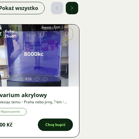
Pokaż wszystko
Xufei
Z
Zhou
Zdjęcie
926
lvarium akrylowy
iesiąc temu
•
Praha nebo jirny
,
? km
•
rta
Wyposażenie
00 Kč
Chcę kupić