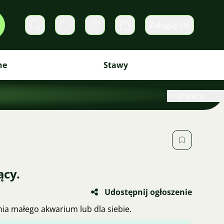
Zaloguj sie
Prywatne wiadomości
Koszyk
ne
Stawy
Wstecz
ący.
Udostępnij ogłoszenie
ia małego akwarium lub dla siebie.