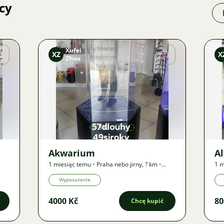
cy
Xufei
XZ
X
Zhou
Zdjęcie
892
Akwarium
A
1 miesiąc temu
•
Praha nebo jirny
,
? km
•
1 m
Oferta
Ofe
Wyposażenie
4000 Kč
80
Chcę kupić