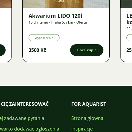
598
Akwarium LIDO 120l
LE
ko
15 dni temu
•
Praha 5
,
? km
•
Oferta
22 
Wyposażenie
3500 Kč
25
Chcę kupić
 CIĘ ZAINTERESOWAĆ
FOR AQUARIST
ej zadawane pytania
Strona główna
 warto dodawać ogłoszenia
Inspiracje