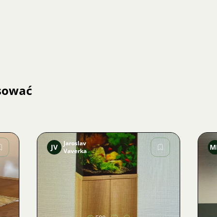
esować
Jaroslav
JV
M
Vaverka
Zdjęcie