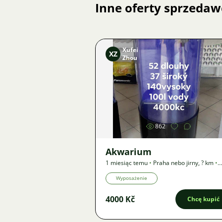
Inne oferty sprzedaw
Xufei
XZ
Zhou
Zdjęcie
862
Akwarium
1 miesiąc temu
•
Praha nebo jirny
,
? km
•
Oferta
Wyposażenie
4000 Kč
Chcę kupić