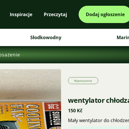
Inspiracje
Przeczytaj
Dodaj ogłoszenie
Słodkowodny
Mari
osażenie
Wyposażenie
wentylator chłodz
150 Kč
Mały wentylator do chłodzen