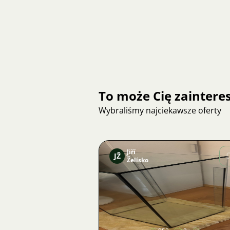
To może Cię zainter
Wybraliśmy najciekawsze oferty
Jiří
JŽ
Želísko
Zdjęcie