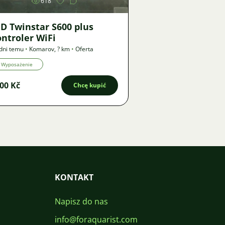
618
D Twinstar S600 plus
ntroler WiFi
dni temu
•
Komarov
,
? km
•
Oferta
Wyposażenie
00 Kč
Chcę kupić
KONTAKT
Napisz do nas
info@foraquarist.com