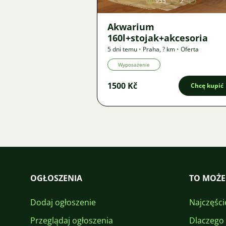
953
2
Akwarium
160l+stojak+akcesoria
5 dni temu
•
Praha
,
? km
•
Oferta
Wyposażenie
1500 Kč
Chcę kupić
OGŁOSZENIA
TO MOŻE
Dodaj ogłoszenie
Najczęści
Przeglądaj ogłoszenia
Dlaczego