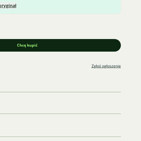
oryginał
Chcę kupić
Zgłoś ogłoszenie