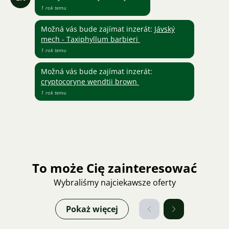
1 rok temu
Možná vás bude zajímat inzerát:
Jávský
mech - Taxiphyllum barbieri
1 rok temu
Možná vás bude zajímat inzerát:
cryptocoryne wendtii brown
1 rok temu
To może Cię zainteresować
Wybraliśmy najciekawsze oferty
Pokaż więcej