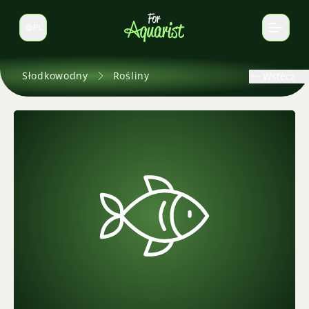
PL
Zmień język
Słodkowodny
Rośliny
Wstecz