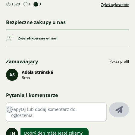
1528
1
3
Zgłoś ogłoszenie
Bezpieczne zakupy u nas
Zweryfikowany e-mail
Zamawiający
Pokaż profil
Adéla Stránská
AS
Brno
Pytania i komentarze
Dobrý den máte ještě zájem?
LN