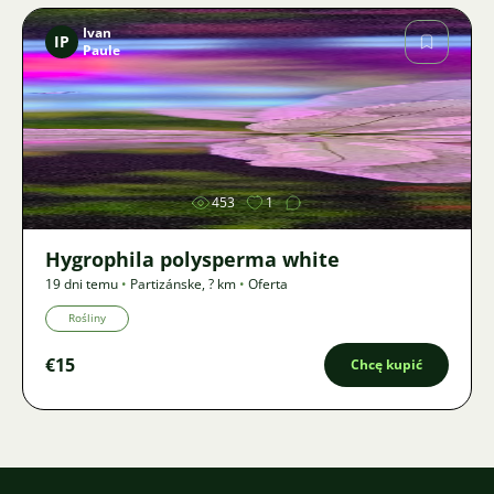
Ivan
IP
Paule
Zdjęcie
453
1
Hygrophila polysperma white
19 dni temu
•
Partizánske
,
? km
•
Oferta
Rośliny
€15
Chcę kupić