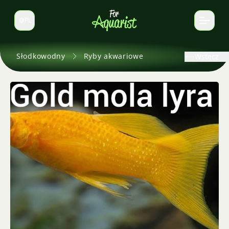
PL
Zmień język
Słodkowodny
Ryby akwariowe
Wstecz