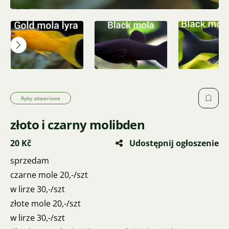
Ryby akwariowe
złoto i czarny molibden
20 Kč
Udostępnij ogłoszenie
sprzedam
czarne mole 20,-/szt
w lirze 30,-/szt
złote mole 20,-/szt
w lirze 30,-/szt