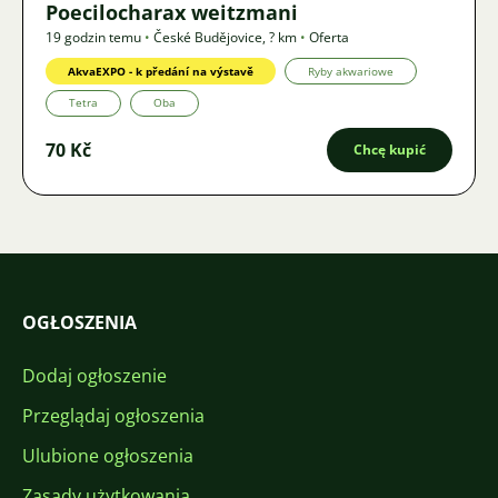
Poecilocharax weitzmani
19 godzin temu
•
České Budějovice
,
? km
•
Oferta
AkvaEXPO - k předání na výstavě
Ryby akwariowe
Tetra
Oba
70 Kč
Chcę kupić
OGŁOSZENIA
Dodaj ogłoszenie
Przeglądaj ogłoszenia
Ulubione ogłoszenia
Zasady użytkowania