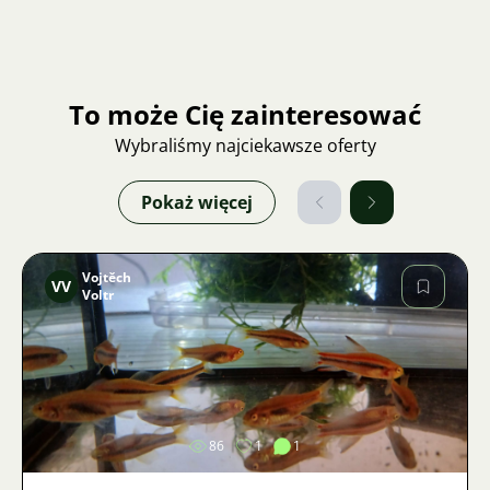
To może Cię zainteresować
Wybraliśmy najciekawsze oferty
Pokaż więcej
Vojtěch
VV
Voltr
Zdjęcie
86
1
1