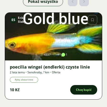
Pokaż wszystko
Erik
ES
Slaby
Zdjęcie
4337
1
1
poecilia wingei (endlerki) czyste linie
2 lata temu
•
Senohraby
,
? km
•
Oferta
Ryby akwariowe
10 Kč
Chcę kupić