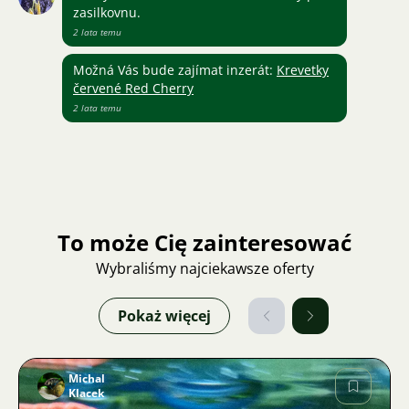
zasilkovnu.
2 lata temu
Možná Vás bude zajímat inzerát:
Krevetky
červené Red Cherry
2 lata temu
To może Cię zainteresować
Wybraliśmy najciekawsze oferty
Pokaż więcej
Michal
Klacek