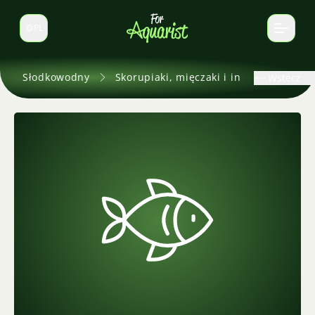
PL
Zmień język
Słodkowodny
Skorupiaki, mięczaki i inne
Wstecz