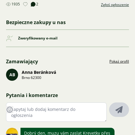
1935
2
Zgłoś ogłoszenie
Bezpieczne zakupy u nas
Zweryfikowany e-mail
Zamawiający
Pokaż profil
Anna Beránková
AB
Brno 62300
Pytania i komentarze
Dobrý den, muzu vám zaslat Krevetky přes