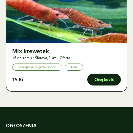
Zdjęcie
568
2
Mix krewetek
16 dni temu
•
Šlotava
,
? km
•
Oferta
Skorupiaki, mięczaki i inne
Oba
15 Kč
Chcę kupić
OGŁOSZENIA