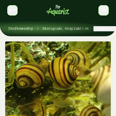
PL
Zmień język
Słodkowodny
Skorupiaki, mięczaki i inne
Wstecz