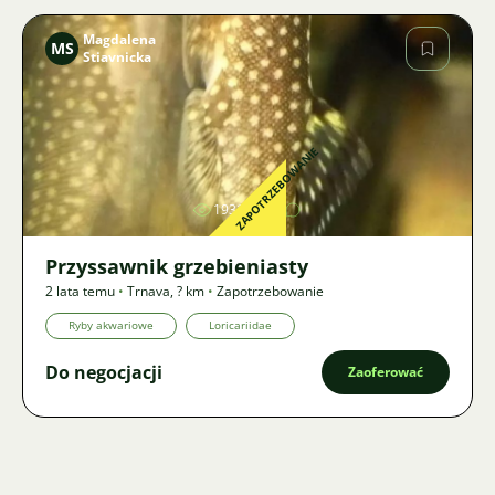
Magdalena
MS
Stiavnicka
Zdjęcie
ZAPOTRZEBOWANIE
1931
Przyssawnik grzebieniasty
2 lata temu
•
Trnava
,
? km
•
Zapotrzebowanie
Ryby akwariowe
Loricariidae
Do negocjacji
Zaoferować