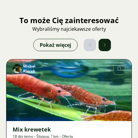
To może Cię zainteresować
Wybraliśmy najciekawsze oferty
Pokaż więcej
Michal
Klacek
Zdjęcie
616
2
Mix krewetek
18 dni temu
•
Šlotava
,
? km
•
Oferta