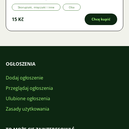
Skorupiaki, mięczaki i inne
Oba
15 Kč
Chcę kupić
OGŁOSZENIA
Dodaj ogłoszenie
Przeglądaj ogłoszenia
Ulubione ogłoszenia
Zasady użytkowania