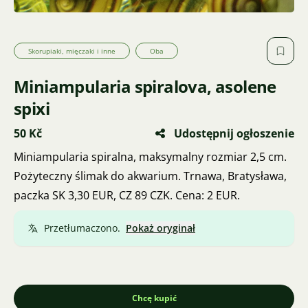
Skorupiaki, mięczaki i inne
Oba
Miniampularia spiralova, asolene
spixi
50 Kč
Udostępnij ogłoszenie
Miniampularia spiralna, maksymalny rozmiar 2,5 cm.
Pożyteczny ślimak do akwarium. Trnawa, Bratysława,
paczka SK 3,30 EUR, CZ 89 CZK. Cena: 2 EUR.
Przetłumaczono.
Pokaż oryginał
Chcę kupić