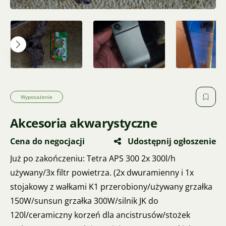
Wyposażenie
Akcesoria akwarystyczne
Cena do negocjacji
Udostępnij ogłoszenie
Już po zakończeniu: Tetra APS 300 2x 300l/h
używany/3x filtr powietrza. (2x dwuramienny i 1x
stojakowy z wałkami K1 przerobiony/używany grzałka
150W/sunsun grzałka 300W/silnik JK do
120l/ceramiczny korzeń dla ancistrusów/stożek