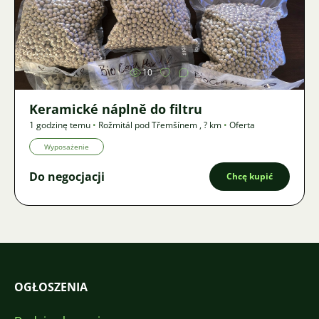
Zdjęcie
10
Keramické náplně do filtru
1 godzinę temu
•
Rožmitál pod Třemšínem
,
? km
•
Oferta
Wyposażenie
Do negocjacji
Chcę kupić
OGŁOSZENIA