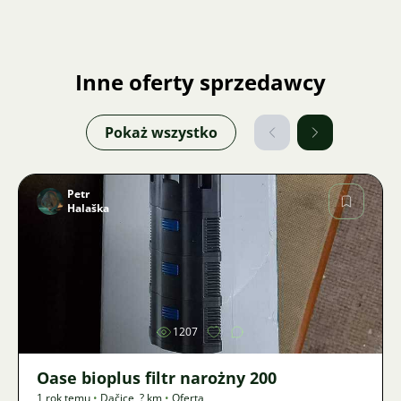
Inne oferty sprzedawcy
Pokaż wszystko
Petr
Halaška
Zdjęcie
1207
Oase bioplus filtr narożny 200
1 rok temu
•
Dačice
,
? km
•
Oferta