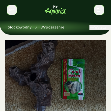
PL
Zmień język
Słodkowodny
Wyposażenie
Wstecz