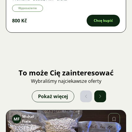
Wyposażenie
800 Kč
Chcę kupić
To może Cię zainteresować
Wybraliśmy najciekawsze oferty
Pokaż więcej
Michal
MF
Fiala