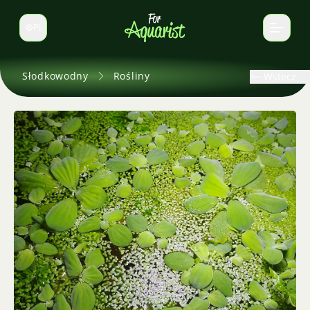
PL
Zmień język
Słodkowodny
Rośliny
Wstecz