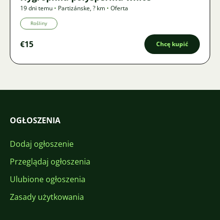
19 dni temu
•
Partizánske
,
? km
•
Oferta
Rośliny
€15
Chcę kupić
OGŁOSZENIA
Dodaj ogłoszenie
Przeglądaj ogłoszenia
Ulubione ogłoszenia
Zasady użytkowania