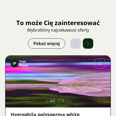
To może Cię zainteresować
Wybraliśmy najciekawsze oferty
Pokaż więcej
Ivan
IP
Paule
Zdjęcie
452
1
Hygrophila polysperma white