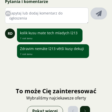
Pytania i komentarze
kolik kusu mate tech mladych l213
RD
1 rok temu
Zdravim nemáte l213 větší kusy dekuji
1 rok temu
To może Cię zainteresować
Wybraliśmy najciekawsze oferty
Pokaż więcej