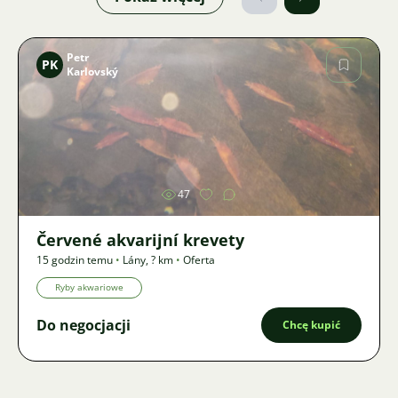
Petr
PK
Karlovský
Zdjęcie
47
Červené akvarijní krevety
15 godzin temu
•
Lány
,
? km
•
Oferta
Ryby akwariowe
Do negocjacji
Chcę kupić