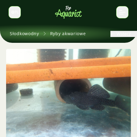
PL
Zmień język
Słodkowodny
Ryby akwariowe
Wstecz