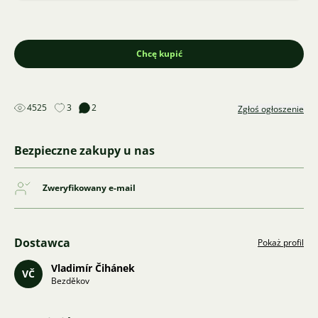
Chcę kupić
4525
3
2
Zgłoś ogłoszenie
Bezpieczne zakupy u nas
Zweryfikowany e-mail
Dostawca
Pokaż profil
Vladimír Čihánek
VČ
Bezděkov