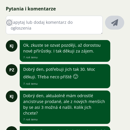
Pytania i komentarze
Ok, zkuste se ozvat později, až dorostou
KJ
nové přírůstky. I tak děkuji za zájem.
1 rok temu
Dobrý den, potřebuji jich tak 30. Moc
PZ
🙂
děkuji. Třeba neco příště
1 rok temu
Dobrý den, aktuáolně mám odrostlé
KJ
ancistruse prodané, ale z nových menších
by se asi 3 možná 4 našli. Kolik jich
chcete?
1 rok temu