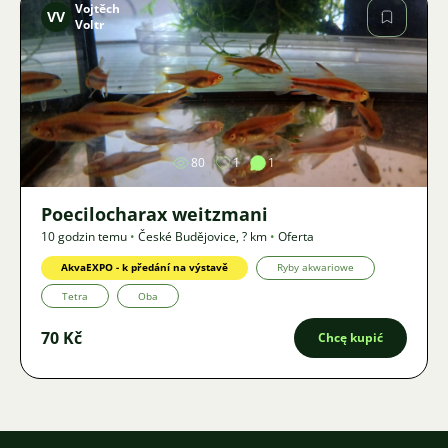
Vojtěch
VV
Voltr
Zdjęcie
80
1
1
Poecilocharax weitzmani
10 godzin temu
•
České Budějovice
,
? km
•
Oferta
AkvaEXPO - k předání na výstavě
Ryby akwariowe
Tetra
Oba
70 Kč
Chcę kupić