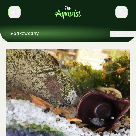
PL
Zmień język
Słodkowodny
Wstecz