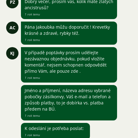
Dobrý večer, prosím vás, kolik máte zlatých
PZ
ancistrusů?
1 rok temu
Pána Jakoubka můžu doporučit ! Krevetky
AC
krásné a zdravé, rybky též.
1 rok temu
V případě poptávky prosím udělejte
KJ
nezávaznou objednávku, pokud vložíte
komentář, nejsem schopnen odpovědět
přímo Vám, ale pouze zde .
1 rok temu
Jméno a příjmení, názeva adresu vybrané
pobočky zásilkonvy, Váš e-mail a telefon a
způsob platby, to je dobírka vs. platba
předem na BÚ.
1 rok temu
K odeslání je potřeba poslat:
1 rok temu