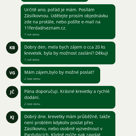
Určitě ano, pořád je mám. Posílám
Zásilkovnou. Udělejte prosím objednávku
zde na protále, nebo pošlte e-mail na
11ferda@seznam.cz.
1 rok temu
Dobry den, mela bych zájem o cca 20 ks
KB
krevetek, byla by možnost zaslání? Děkuji
1 rok temu
Mám zájem,bylo by možné poslat?
VG
2 lata temu
Pána doporučuji. Krásné krevetky a rychlé
JČ
dodání.
2 lata temu
Dobrý dne, krevetky mám průběžně, takže
KJ
není problém kdykoliv poslat přes
Zásilkovnu, nebo osobně vyzvednout v
Pardubicích. Klidně může pak zavolat