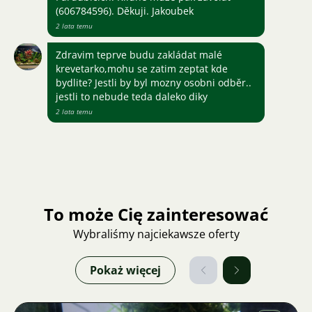
(606784596). Děkuji. Jakoubek
2 lata temu
Zdravim teprve budu zakládat malé
krevetarko,mohu se zatim zeptat kde
bydlite? Jestli by byl mozny osobni odběr..
jestli to nebude teda daleko diky
2 lata temu
To może Cię zainteresować
Wybraliśmy najciekawsze oferty
Pokaż więcej