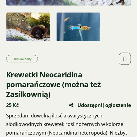
Słodkowodny
Krewetki Neocaridina
pomarańczowe (można też
Zasílkownią)
25 Kč
Udostępnij ogłoszenie
Sprzedam dowolną ilość akwarystycznych
słodkowodnych krewetek roślinożernych w kolorze
pomarańczowym (Neocaridina heteropoda). Niezbyt