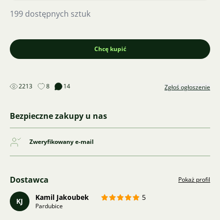
199 dostępnych sztuk
Chcę kupić
2213
8
14
Zgłoś ogłoszenie
Bezpieczne zakupy u nas
Zweryfikowany e-mail
Dostawca
Pokaż profil
Kamil Jakoubek
5
KJ
Pardubice