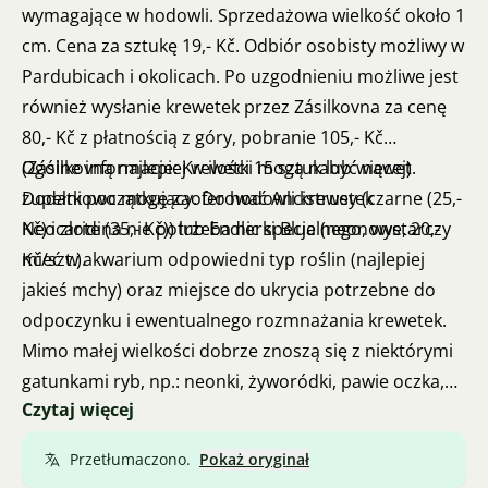
wymagające w hodowli. Sprzedażowa wielkość około 1
cm. Cena za sztukę 19,- Kč. Odbiór osobisty możliwy w
Pardubicach i okolicach. Po uzgodnieniu możliwe jest
również wysłanie krewetek przez Zásilkovna za cenę
80,- Kč z płatnością z góry, pobranie 105,- Kč
(Zásilkovną najlepiej w ilości 15 sztuk lub więcej).
Ogólne informacje: Krewetki mogą nabyć nawet
Dodatkowo mogę zaoferować Ancistrusy (czarne (25,-
zupełni początkujący. Do hodowli krewetek
Kč) i złote (35,- Kč)) lub Endlerki Blue (neonowe, 20,-
Neocaridina nie potrzeba nic specjalnego, wystarczy
Kč/szt.).
mieć w akwarium odpowiedni typ roślin (najlepiej
jakieś mchy) oraz miejsce do ukrycia potrzebne do
odpoczynku i ewentualnego rozmnażania krewetek.
Mimo małej wielkości dobrze znoszą się z niektórymi
gatunkami ryb, np.: neonki, żyworódki, pawie oczka,
Czytaj więcej
rasborki, fantomy, ancistrusy, black molly itp.
Przetłumaczono.
Pokaż oryginał