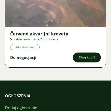
Zdjęcie
39
Červené akvarijní krevety
5 godzin temu
•
Lány
,
? km
•
Oferta
Ryby akwariowe
Do negocjacji
Chcę kupić
OGŁOSZENIA
Dodaj ogłoszenie