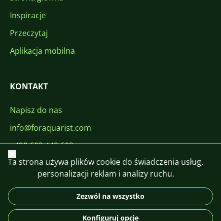
Inspiracje
Przeczytaj
Aplikacja mobilna
KONTAKT
Napisz do nas
info@foraquarist.com
+420 603 449 602
Zamknij
Ta strona używa plików cookie do świadczenia usług,
personalizacji reklam i analizy ruchu.
Zezwól na wszystko
CS
SK
EN
PL
DE
Konfiguruj opcje