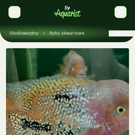
PL
Zmień język
Słodkowodny
Ryby akwariowe
Wstecz