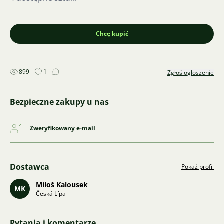
Chcę kupić
899
1
Zgłoś ogłoszenie
Bezpieczne zakupy u nas
Zweryfikowany e-mail
Dostawca
Pokaż profil
Miloš Kalousek
MK
Česká Lípa
Pytania i komentarze