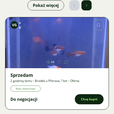
Pokaż więcej
v
VG
g
Zdjęcie
44
Sprzedam
2 godziny temu
•
Brodek u Přerova
,
? km
•
Oferta
Ryby akwariowe
Do negocjacji
Chcę kupić