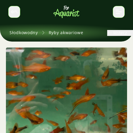
PL
Zmień język
Słodkowodny
Ryby akwariowe
Wstecz