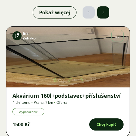
Pokaż więcej
Jiří
JŽ
Želísko
Zdjęcie
899
2
Akvárium 160l+podstavec+příslušenství
4 dni temu
•
Praha
,
? km
•
Oferta
Wyposażenie
1500 Kč
Chcę kupić