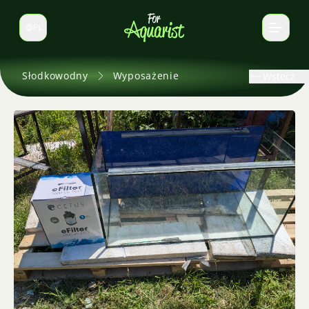
PL
Zmień język
Słodkowodny
Wyposażenie
Wstecz