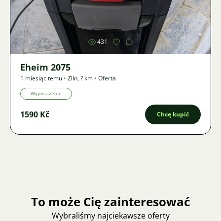
Zdjęcie
431
Eheim 2075
1 miesiąc temu
•
Zlín
,
? km
•
Oferta
Wyposażenie
1590 Kč
Chcę kupić
To może Cię zainteresować
Wybraliśmy najciekawsze oferty