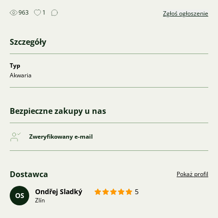
963
1
Zgłoś ogłoszenie
Szczegóły
Typ
Akwaria
Bezpieczne zakupy u nas
Zweryfikowany e-mail
Dostawca
Pokaż profil
Ondřej Sladký
5
OS
Zlín