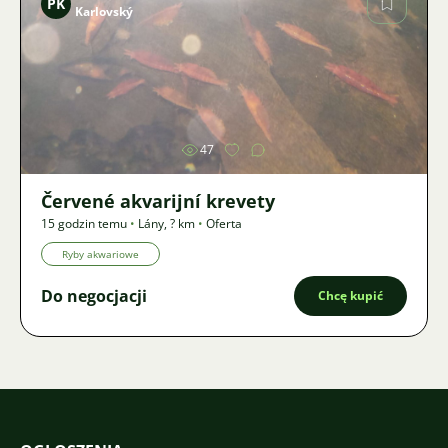
PK
Karlovský
Zdjęcie
47
Červené akvarijní krevety
15 godzin temu
•
Lány
,
? km
•
Oferta
Ryby akwariowe
Do negocjacji
Chcę kupić