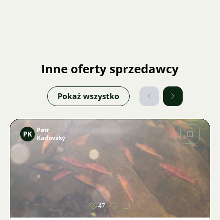
Inne oferty sprzedawcy
Pokaż wszystko
Petr
PK
Karlovský
Zdjęcie
47