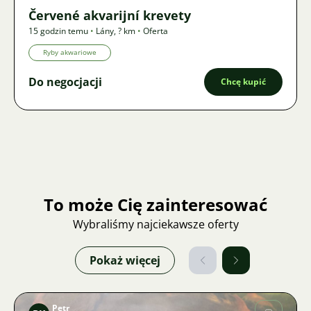
Červené akvarijní krevety
15 godzin temu
•
Lány
,
? km
•
Oferta
Ryby akwariowe
Do negocjacji
Chcę kupić
To może Cię zainteresować
Wybraliśmy najciekawsze oferty
Pokaż więcej
Petr