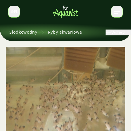
PL
Zmień język
Słodkowodny
Ryby akwariowe
Wstecz