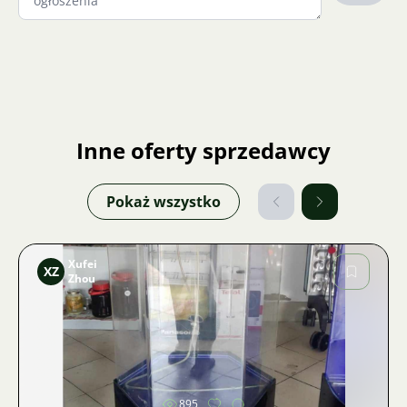
Inne oferty sprzedawcy
Pokaż wszystko
Xufei
XZ
Zhou
Zdjęcie
895