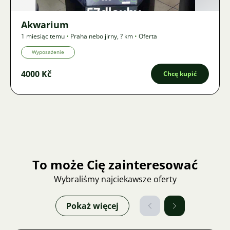
Akwarium
1 miesiąc temu
•
Praha nebo jirny
,
? km
•
Oferta
Wyposażenie
4000 Kč
Chcę kupić
To może Cię zainteresować
Wybraliśmy najciekawsze oferty
Pokaż więcej