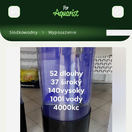
PL
Zmień język
Słodkowodny
Wyposażenie
Wstecz