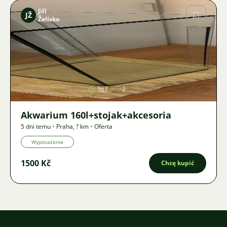
Jiří
JŽ
Želísko
Zdjęcie
967
2
Akwarium 160l+stojak+akcesoria
5 dni temu
•
Praha
,
? km
•
Oferta
Wyposażenie
1500 Kč
Chcę kupić