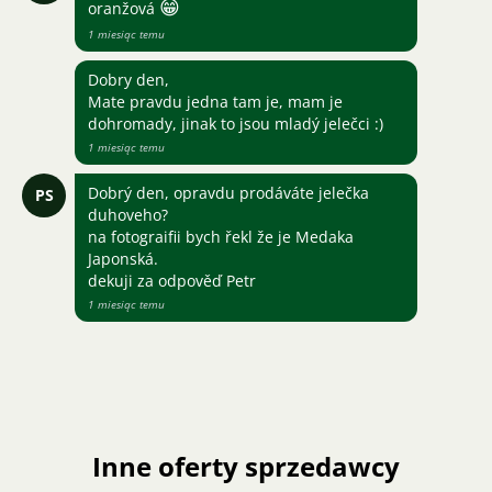
😁
oranžová
1 miesiąc temu
Dobry den,
Mate pravdu jedna tam je, mam je
dohromady, jinak to jsou mladý jelečci :)
1 miesiąc temu
Dobrý den, opravdu prodáváte jelečka
PS
duhoveho?
na fotograifii bych řekl že je Medaka
Japonská.
dekuji za odpověď Petr
1 miesiąc temu
Inne oferty sprzedawcy