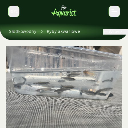
PL
Zmień język
Słodkowodny
Ryby akwariowe
Wstecz