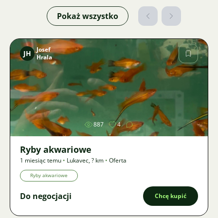
Pokaż wszystko
Josef
JH
Hrala
Zdjęcie
887
4
Ryby akwariowe
1 miesiąc temu
•
Lukavec
,
? km
•
Oferta
Ryby akwariowe
Do negocjacji
Chcę kupić