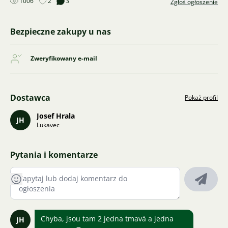
1006
2
3
Zgłoś ogłoszenie
Bezpieczne zakupy u nas
Zweryfikowany e-mail
Dostawca
Pokaż profil
Josef Hrala
JH
Lukavec
Pytania i komentarze
Chyba, jsou tam 2 jedna tmavá a jedna
JH