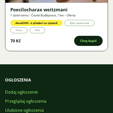
Poecilocharax weitzmani
1 dzień temu
•
České Budějovice
,
? km
•
Oferta
AkvaEXPO - k předání na výstavě
Ryby akwariowe
Tetra
Oba
70 Kč
Chcę kupić
OGŁOSZENIA
Dodaj ogłoszenie
Przeglądaj ogłoszenia
Ulubione ogłoszenia