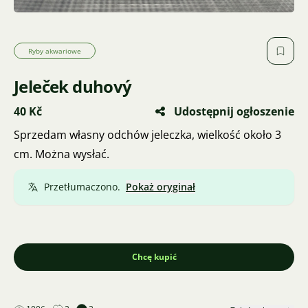
Ryby akwariowe
Jeleček duhový
40 Kč
Udostępnij ogłoszenie
Sprzedam własny odchów jeleczka, wielkość około 3
cm. Można wysłać.
Przetłumaczono.
Pokaż oryginał
Chcę kupić