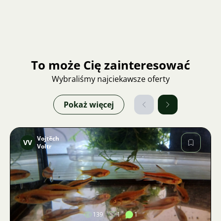
To może Cię zainteresować
Wybraliśmy najciekawsze oferty
Pokaż więcej
Vojtěch
VV
Voltr
Zdjęcie
139
1
1