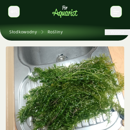
PL
Zmień język
Słodkowodny
Rośliny
Wstecz