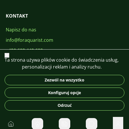
KONTAKT
Napisz do nas
info@foraquarist.com
+420 603 449 602
Zamknij
Ta strona używa plików cookie do świadczenia usług,
personalizacji reklam i analizy ruchu.
Zezwól na wszystko
CS
SK
EN
PL
DE
Konfiguruj opcje
© 2026 For Aquarist
Odrzuć
Do domu
Prywatne wiadom
Użyt