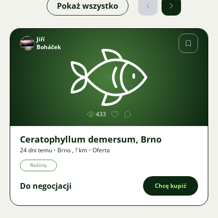
Pokaż wszystko
Jiří
Boháček
Zdjęcie
433
Ceratophyllum demersum, Brno
24 dni temu
•
Brno
,
? km
•
Oferta
Rośliny
Do negocjacji
Chcę kupić