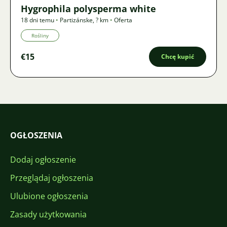
Hygrophila polysperma white
18 dni temu
•
Partizánske
,
? km
•
Oferta
Rośliny
€15
Chcę kupić
OGŁOSZENIA
Dodaj ogłoszenie
Przeglądaj ogłoszenia
Ulubione ogłoszenia
Zasady użytkowania