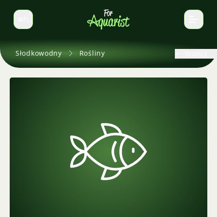
PL
Zmień język
Słodkowodny
Rośliny
Wstecz