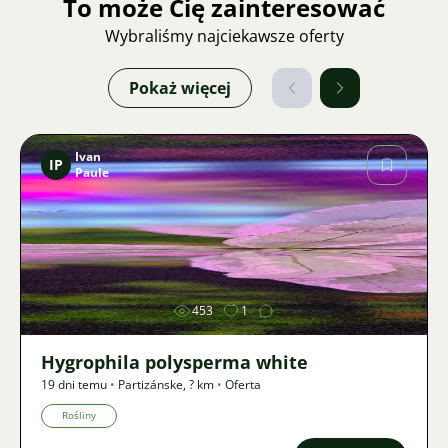
To może Cię zainteresować
Wybraliśmy najciekawsze oferty
Pokaż więcej
Ivan
IP
Paule
Zdjęcie
453
1
Hygrophila polysperma white
19 dni temu
•
Partizánske
,
? km
•
Oferta
Rośliny