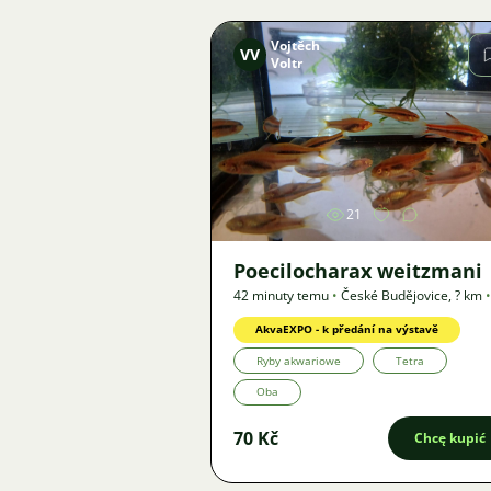
Vojtěch
VV
Voltr
Zdjęcie
21
Poecilocharax weitzmani
42 minuty temu
•
České Budějovice
,
? km
•
Oferta
AkvaEXPO - k předání na výstavě
Ryby akwariowe
Tetra
Oba
70 Kč
Chcę kupić