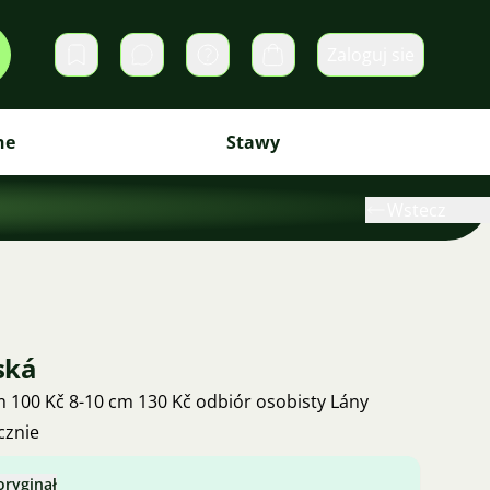
Zaloguj sie
Prywatne wiadomości
Koszyk
ne
Stawy
Wstecz
ská
 100 Kč 8-10 cm 130 Kč odbiór osobisty Lány
cznie
oryginał