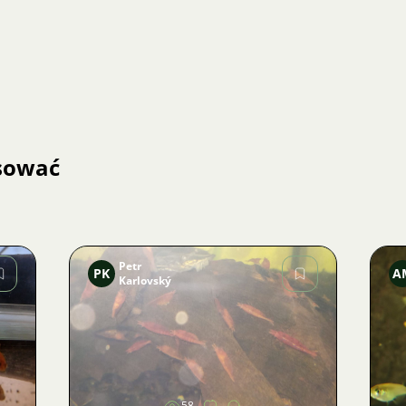
esować
Petr
PK
A
Karlovský
Zdjęcie
58