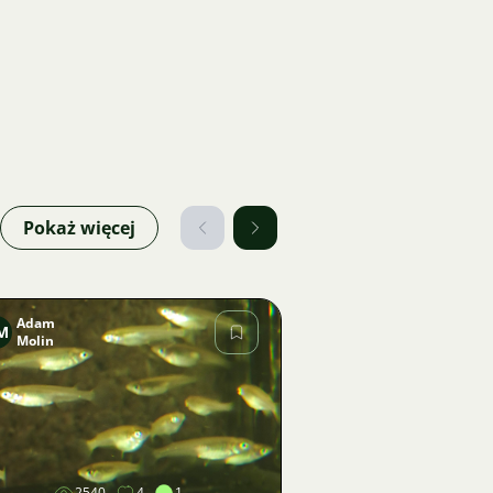
Pokaż więcej
Adam
M
Molin
Zdjęcie
2540
4
1