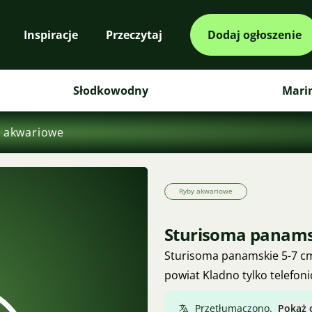
Inspiracje
Przeczytaj
Dodaj ogłoszenie
Słodkowodny
Mari
 akwariowe
Ryby akwariowe
Sturisoma panam
Sturisoma panamskie 5-7 cm
powiat Kladno tylko telefoni
Przetłumaczono.
Pokaż 