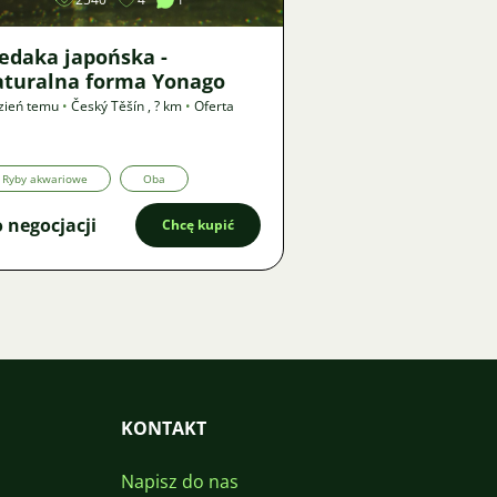
edaka japońska -
aturalna forma Yonago
zień temu
•
Český Těšín
,
? km
•
Oferta
Ryby akwariowe
Oba
 negocjacji
Chcę kupić
KONTAKT
Napisz do nas