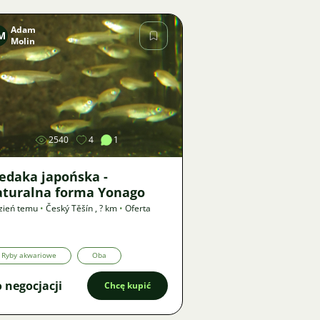
Adam
M
Molin
Zdjęcie
2540
4
1
edaka japońska -
aturalna forma Yonago
zień temu
•
Český Těšín
,
? km
•
Oferta
Ryby akwariowe
Oba
 negocjacji
Chcę kupić