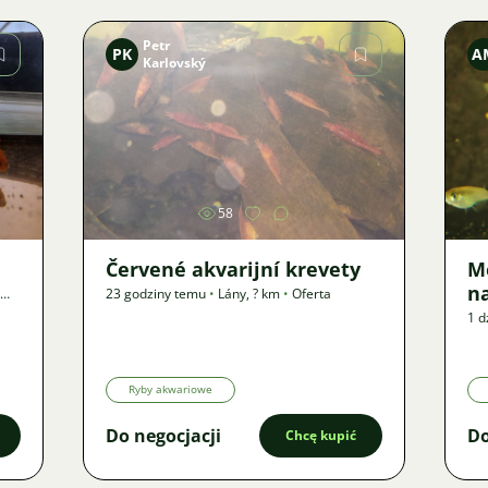
Petr
PK
A
Karlovský
Zdjęcie
58
Červené akvarijní krevety
M
n
23 godziny temu
•
Lány
,
? km
•
Oferta
1 d
Ryby akwariowe
Do negocjacji
Do
Chcę kupić