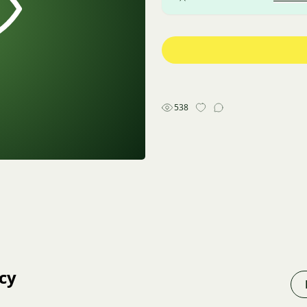
538
cy