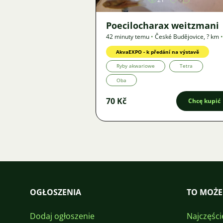
Poecilocharax weitzmani
42 minuty temu
•
České Budějovice
,
? km
•
Oferta
AkvaEXPO - k předání na výstavě
Ryby akwariowe
Tetra
Oba
70 Kč
Chcę kupić
OGŁOSZENIA
TO MOŻE
Dodaj ogłoszenie
Najczęści