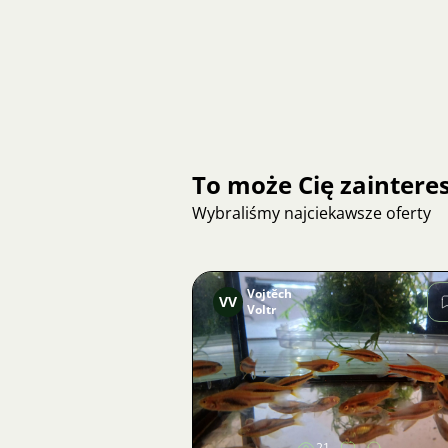
To może Cię zainter
Wybraliśmy najciekawsze oferty
Vojtěch
VV
Voltr
Zdjęcie
21