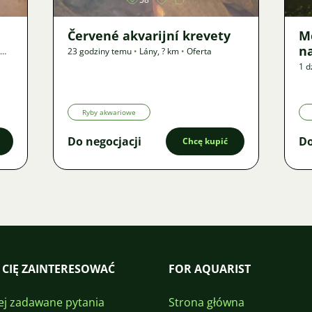
Červené akvarijní krevety
M
n
23 godziny temu
•
Lány
,
? km
•
Oferta
1 d
Ryby akwariowe
Do negocjacji
Do
Chcę kupić
 CIĘ ZAINTERESOWAĆ
FOR AQUARIST
ej zadawane pytania
Strona główna