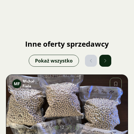
Inne oferty sprzedawcy
Pokaż wszystko
Michal
MF
Fiala
Zdjęcie
12