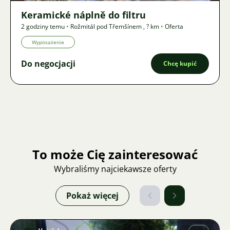
Keramické náplně do filtru
2 godziny temu
•
Rožmitál pod Třemšínem
,
? km
•
Oferta
Wyposażenie
Do negocjacji
Chcę kupić
To może Cię zainteresować
Wybraliśmy najciekawsze oferty
Pokaż więcej