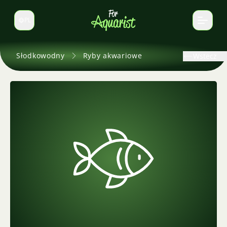
PL
Zmień język
Słodkowodny
Ryby akwariowe
Wstecz