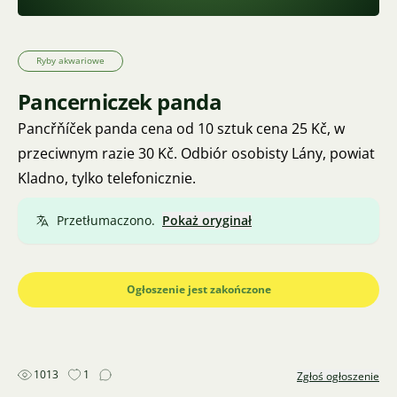
Ryby akwariowe
Pancerniczek panda
Pancřňíček panda cena od 10 sztuk cena 25 Kč, w
przeciwnym razie 30 Kč. Odbiór osobisty Lány, powiat
Kladno, tylko telefonicznie.
Przetłumaczono.
Pokaż oryginał
Ogłoszenie jest zakończone
1013
1
Zgłoś ogłoszenie