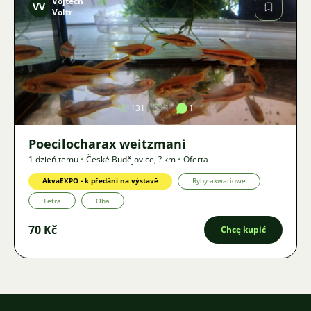
Vojtěch
VV
Voltr
Zdjęcie
131
1
1
Poecilocharax weitzmani
1 dzień temu
•
České Budějovice
,
? km
•
Oferta
AkvaEXPO - k předání na výstavě
Ryby akwariowe
Tetra
Oba
70 Kč
Chcę kupić