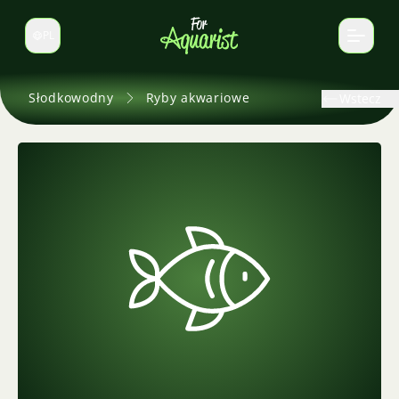
PL
Zmień język
Słodkowodny
Ryby akwariowe
Wstecz