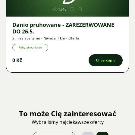
1348
Danio pruhowane - ZAREZERWOWANE
DO 26.5.
2 miesiące temu
•
Nivnice
,
? km
•
Oferta
Ryby akwariowe
0 Kč
Chcę kupić
To może Cię zainteresować
Wybraliśmy najciekawsze oferty