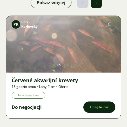
Pokaż więcej
Petr
PK
Karlovský
Zdjęcie
49
Červené akvarijní krevety
18 godzin temu
•
Lány
,
? km
•
Oferta
Ryby akwariowe
Do negocjacji
Chcę kupić