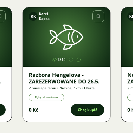
Karel
KK
K
Kapsa
Zdjęcie
1315
Razbora Hengelova -
Ne
.
ZAREZERWOWANE DO 26.5.
Z
2 miesiące temu
•
Nivnice
,
? km
•
Oferta
2 m
Ryby akwariowe
0 Kč
0 
Chcę kupić