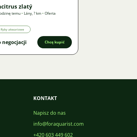
citrus zlatý
odzinę temu
•
Lány
,
? km
•
Oferta
Ryby akwariowe
 negocjacji
Chcę kupić
KONTAKT
Napisz do nas
info@foraquarist.com
+420 603 449 602