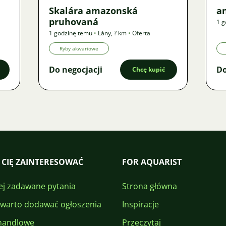
Skalára amazonská
an
pruhovaná
1 g
1 godzinę temu
•
Lány
,
? km
•
Oferta
Ryby akwariowe
Do negocjacji
Do
Chcę kupić
 CIĘ ZAINTERESOWAĆ
FOR AQUARIST
ej zadawane pytania
Strona główna
 warto dodawać ogłoszenia
Inspiracje
handlowe
Przeczytaj