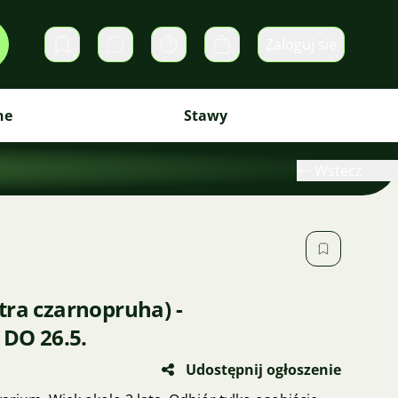
Zaloguj sie
Prywatne wiadomości
Koszyk
ne
Stawy
Wstecz
tra czarnopruha) -
O 26.5.
Udostępnij ogłoszenie