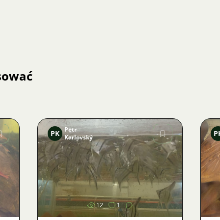
esować
Petr
PK
P
Karlovský
Zdjęcie
12
1