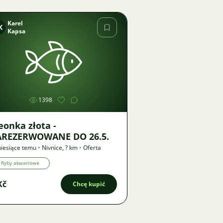
Karel
K
Kapsa
Zdjęcie
1398
onka złota -
AREZERWOWANE DO 26.5.
iesiące temu
•
Nivnice
,
? km
•
Oferta
Ryby akwariowe
Kč
Chcę kupić