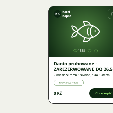
Karel
KK
Kapsa
Zdjęcie
1338
Danio pruhowane -
ZAREZERWOWANE DO 26.5
2 miesiące temu
•
Nivnice
,
? km
•
Oferta
Ryby akwariowe
0 Kč
Chcę kupić