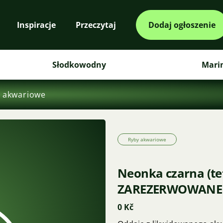
Inspiracje
Przeczytaj
Dodaj ogłoszenie
Słodkowodny
Mari
 akwariowe
Ryby akwariowe
Neonka czarna (te
ZAREZERWOWANE D
0 Kč