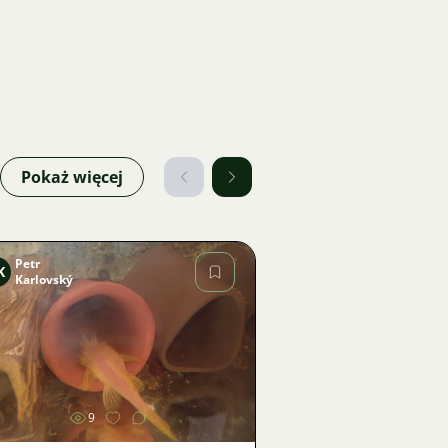
Pokaż więcej
Petr
K
Karlovský
Zdjęcie
9