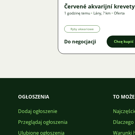
Červené akvarijní krevety
1 godzinę temu
•
Lány
,
? km
•
Oferta
Ryby akwariowe
Do negocjacji
Chcę kupić
OGŁOSZENIA
TO MOŻE
Dodaj ogłoszenie
Najczęści
Przeglądaj ogłoszenia
Dlaczego
Ulubione ogłoszenia
Warunki 