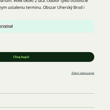
rium. Wiek około 2 lata. Odbiór tylko osobiście
ym ustaleniu terminu. Obszar Uherský Brod i
oryginał
Chcę kupić
Zgłoś ogłoszenie