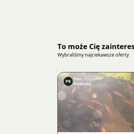
To może Cię zainter
Wybraliśmy najciekawsze oferty
Petr
PK
Karlovský
Zdjęcie
13