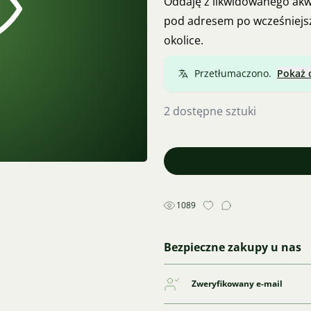
Oddaję z likwidowanego akwa
pod adresem po wcześniejsz
okolice.
Przetłumaczono.
Pokaż 
2 dostępne sztuki
1089
Bezpieczne zakupy u nas
Zweryfikowany e-mail