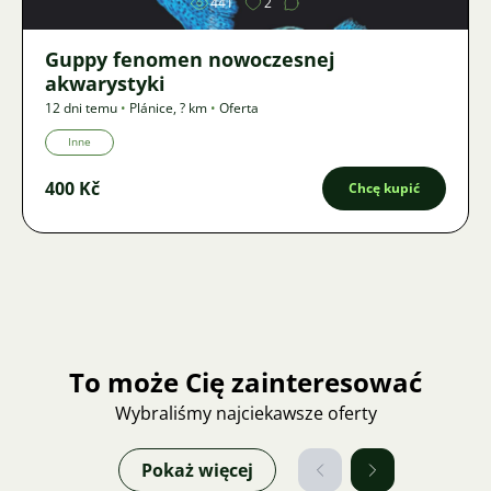
441
2
Guppy fenomen nowoczesnej
akwarystyki
12 dni temu
•
Plánice
,
? km
•
Oferta
Inne
400 Kč
Chcę kupić
To może Cię zainteresować
Wybraliśmy najciekawsze oferty
Pokaż więcej