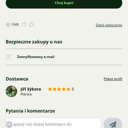
Chcę kupić
1048
Zgłoś ogłoszenie
Bezpieczne zakupy u nas
Zweryfikowany e-mail
Dostawca
Pokaż profil
Jiří Sýkora
5
Plánice
Pytania i komentarze