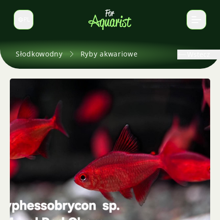
PL
Zmień język
Słodkowodny
Ryby akwariowe
Wstecz