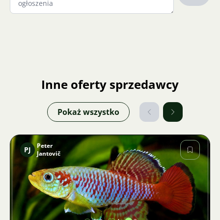
Inne oferty sprzedawcy
Pokaż wszystko
Peter
PJ
Jantovič
Zdjęcie