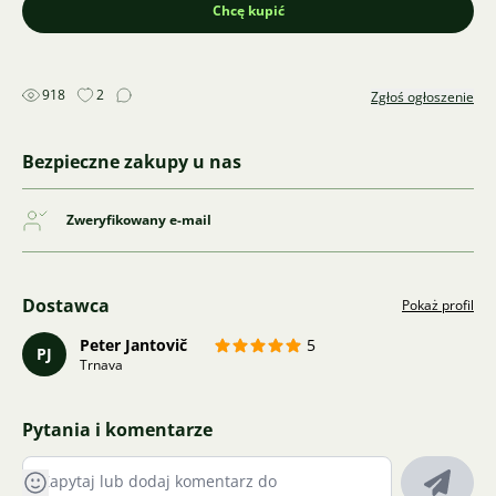
Chcę kupić
918
2
Zgłoś ogłoszenie
Bezpieczne zakupy u nas
Zweryfikowany e-mail
Dostawca
Pokaż profil
Peter Jantovič
5
PJ
Trnava
Pytania i komentarze