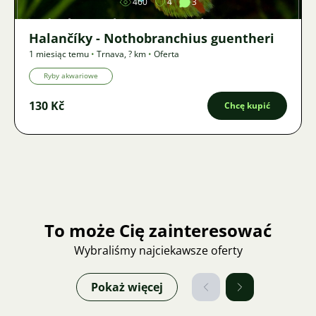
460
4
3
Halančíky - Nothobranchius guentheri
1 miesiąc temu
•
Trnava
,
? km
•
Oferta
Ryby akwariowe
130 Kč
Chcę kupić
To może Cię zainteresować
Wybraliśmy najciekawsze oferty
Pokaż więcej