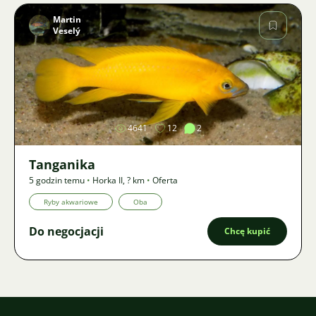
Martin
Veselý
Zdjęcie
4641
12
2
Tanganika
5 godzin temu
•
Horka II
,
? km
•
Oferta
Ryby akwariowe
Oba
Do negocjacji
Chcę kupić