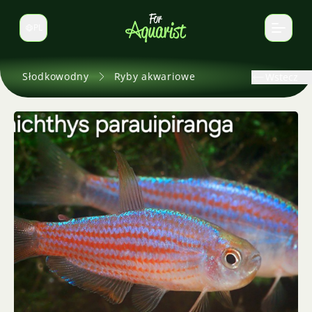
PL
Zmień język
Słodkowodny
Ryby akwariowe
Wstecz