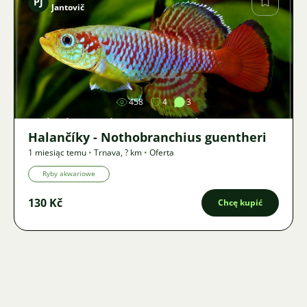
PJ
Jantovič
Zdjęcie
458
4
3
Halančíky - Nothobranchius guentheri
1 miesiąc temu
•
Trnava
,
? km
•
Oferta
Ryby akwariowe
130 Kč
Chcę kupić