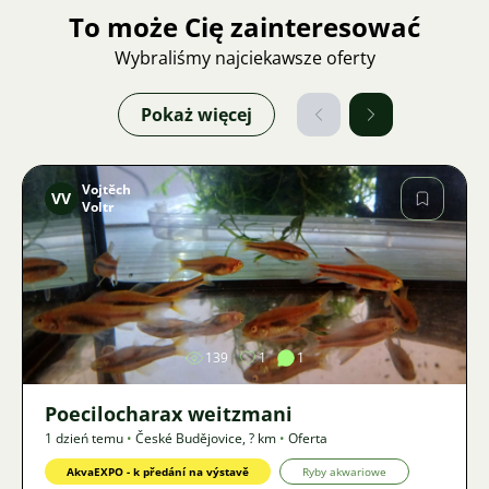
To może Cię zainteresować
Wybraliśmy najciekawsze oferty
Pokaż więcej
Vojtěch
VV
Voltr
Zdjęcie
139
1
1
Poecilocharax weitzmani
1 dzień temu
•
České Budějovice
,
? km
•
Oferta
AkvaEXPO - k předání na výstavě
Ryby akwariowe