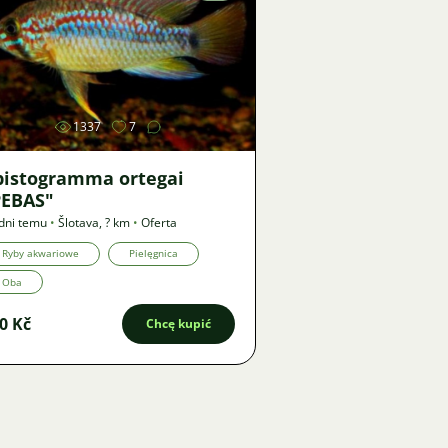
Zdjęcie
1337
7
pistogramma ortegai
PEBAS"
dni temu
•
Šlotava
,
? km
•
Oferta
Ryby akwariowe
Pielęgnica
Oba
0 Kč
Chcę kupić