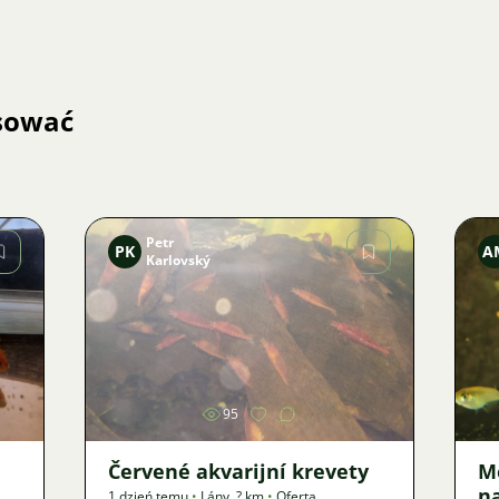
esować
Petr
PK
A
Karlovský
Zdjęcie
95
Červené akvarijní krevety
M
n
1 dzień temu
•
Lány
,
? km
•
Oferta