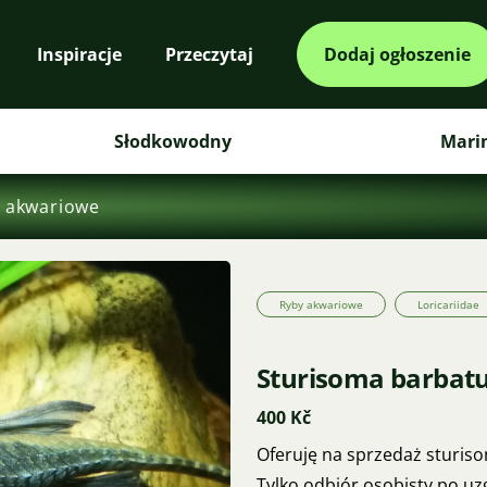
Inspiracje
Przeczytaj
Dodaj ogłoszenie
Słodkowodny
Mari
 akwariowe
Ryby akwariowe
Loricariidae
Sturisoma barba
400 Kč
Oferuję na sprzedaż sturiso
Tylko odbiór osobisty po u