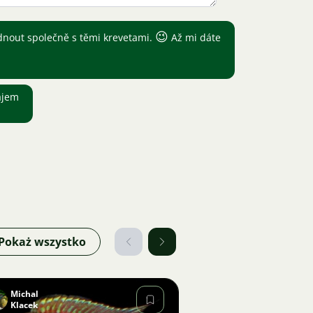
😉
ednout společně s těmi krevetami.
Až mi dáte
ájem
Pokaż wszystko
Michal
Klacek