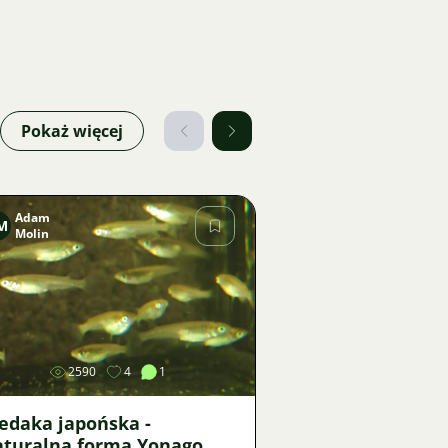
Pokaż więcej
Adam
M
Molin
Zdjęcie
2590
4
1
edaka japońska -
aturalna forma Yonago