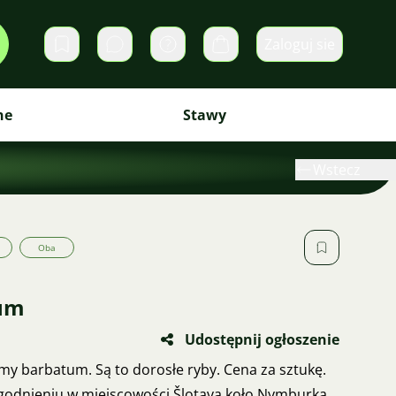
Zaloguj sie
Prywatne wiadomości
Koszyk
ne
Stawy
Wstecz
Oba
tum
Udostępnij ogłoszenie
my barbatum. Są to dorosłe ryby. Cena za sztukę.
zgodnieniu w miejscowości Šlotava koło Nymburka.