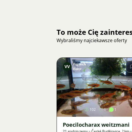
To może Cię zainter
Wybraliśmy najciekawsze oferty
Vojtěch
VV
Voltr
Zdjęcie
102
1
1
Poecilocharax weitzmani
21 godzin temu
•
České Budějovice
,
? km
•