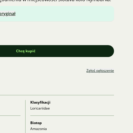
oryginał
Chcę kupić
Zgłoś ogłoszenie
Klasyfikacji
Loricariidae
Biotop
Amazonia