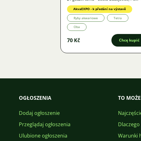
Oferta
AkvaEXPO - k předání na výstavě
Ryby akwariowe
Tetra
Oba
70 Kč
Chcę kupić
OGŁOSZENIA
TO MOŻE
Dodaj ogłoszenie
Najczęści
Przeglądaj ogłoszenia
Dlaczego
Ulubione ogłoszenia
Warunki 