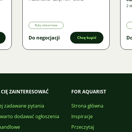
2 d
Ryby akwariowe
Do negocjacji
Do
Chcę kupić
 CIĘ ZAINTERESOWAĆ
FOR AQUARIST
ej zadawane pytania
Strona główna
 warto dodawać ogłoszenia
Inspiracje
handlowe
Przeczytaj