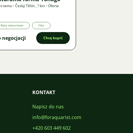
ni temu
•
Český Těšín
,
? km
•
Oferta
Ryby akwariowe
Oba
 negocjacji
Chcę kupić
KONTAKT
Napisz do nas
info@foraquarist.com
+420 603 449 602