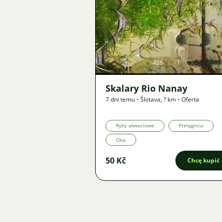
Zdjęcie
426
1
Skalary Rio Nanay
7 dni temu
•
Šlotava
,
? km
•
Oferta
Ryby akwariowe
Pielęgnica
Oba
50 Kč
Chcę kupić