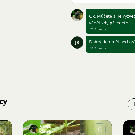
Ok. Můžete si je vyzv
vědět kdy přijedete.
17 dni temu
Dobrý den měl bych z
JK
18 dni temu
cy
Michal
Klacek