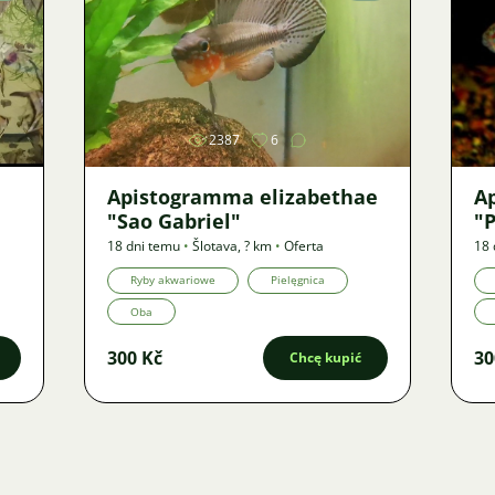
Zdjęcie
2387
6
Apistogramma elizabethae
A
"Sao Gabriel"
"
18 dni temu
•
Šlotava
,
? km
•
Oferta
18 
Ryby akwariowe
Pielęgnica
Oba
300 Kč
30
Chcę kupić