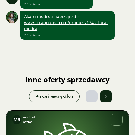
2 lata temu
Akaru modrou nabízejí zde
www.foraquarist.com/produkt/174-akara-
modra
2 lata temu
Inne oferty sprzedawcy
Pokaż wszystko
michal
MR
rozko