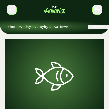
PL
Zmień język
Słodkowodny
Ryby akwariowe
Wstecz