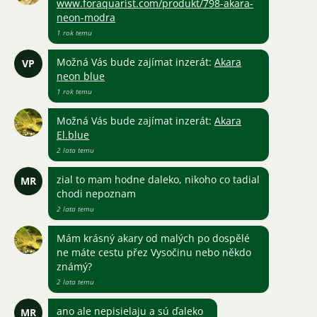
www.foraquarist.com/produkt/798-akara-
neon-modra
1 rok temu
Možná Vás bude zajímat inzerát:
Akara
VP
neon blue
1 rok temu
Možná Vás bude zajímat inzerát:
Akara
El.blue
2 lata temu
zial to mam hodne daleko, nikoho co tadial
MR
chodi nepoznam
2 lata temu
Mám krásný akary od malých po dospělé
ne máte cestu přez Vysočinu nebo někdo
známý?
2 lata temu
ano ale nepisielaju a sú ďaleko
MR