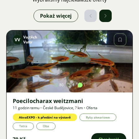
Pokaż więcej
Vojtěch
VV
Voltr
Zdjęcie
80
1
1
Poecilocharax weitzmani
11 godzin temu
•
České Budějovice
,
? km
•
Oferta
AkvaEXPO - k předání na výstavě
Ryby akwariowe
Tetra
Oba