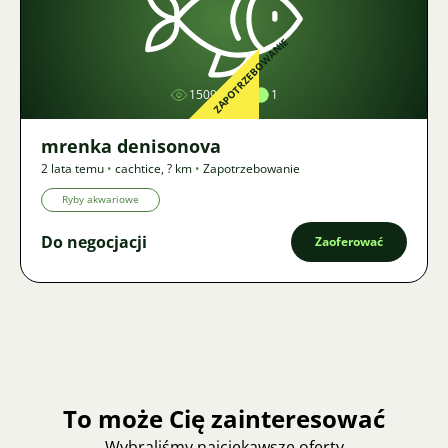
Zdjęcie
ZAPOTRZEBOWANIE
1509
1
mrenka denisonova
2 lata temu
•
cachtice
,
? km
•
Zapotrzebowanie
Ryby akwariowe
Do negocjacji
Zaoferować
To może Cię zainteresować
Wybraliśmy najciekawsze oferty