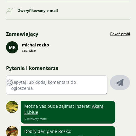
Zweryfikowany e-mail
Zamawiający
Pokaż profil
michal rozko
MR
cachtice
Pytania i komentarze
Možná Vás bude zajímat inzerát:
Akara
El.blue
5 miesięcy temu
Dobrý den pane Rozko: