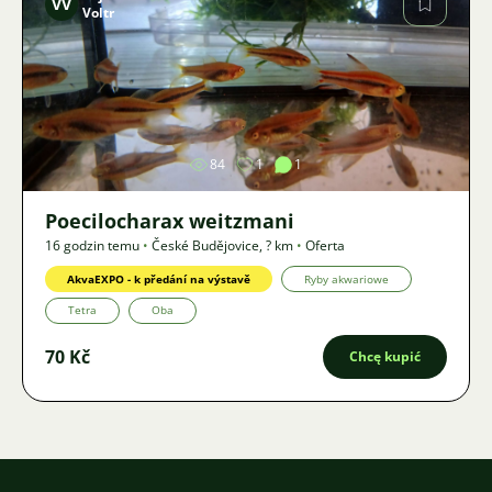
VV
Voltr
Zdjęcie
84
1
1
Poecilocharax weitzmani
16 godzin temu
•
České Budějovice
,
? km
•
Oferta
AkvaEXPO - k předání na výstavě
Ryby akwariowe
Tetra
Oba
70 Kč
Chcę kupić