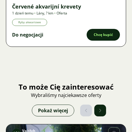
Červené akvarijní krevety
1 dzień temu
•
Lány
,
? km
•
Oferta
Ryby akwariowe
Do negocjacji
Chcę kupić
To może Cię zainteresować
Wybraliśmy najciekawsze oferty
Pokaż więcej
Vojtěch