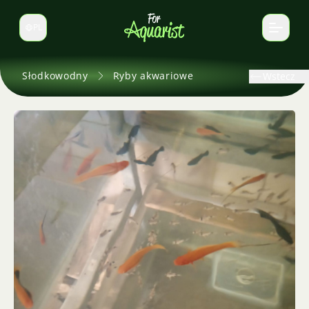
PL
Zmień język
Słodkowodny
Ryby akwariowe
Wstecz