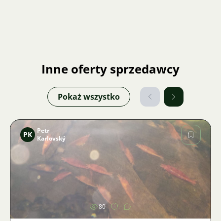
Inne oferty sprzedawcy
Pokaż wszystko
Petr
PK
Karlovský
Zdjęcie
80