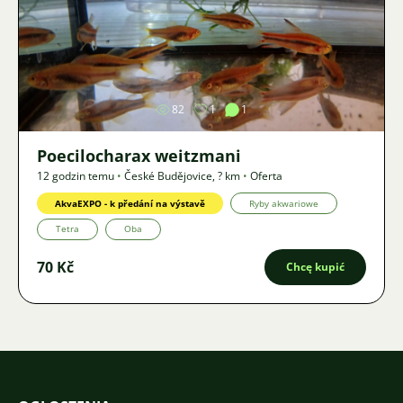
Zdjęcie
82
1
1
Poecilocharax weitzmani
12 godzin temu
•
České Budějovice
,
? km
•
Oferta
AkvaEXPO - k předání na výstavě
Ryby akwariowe
Tetra
Oba
70 Kč
Chcę kupić