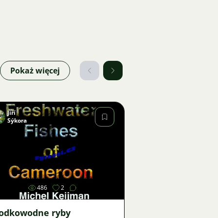
Pokaż więcej
Jiří
Sýkora
Zdjęcie
486
2
łodkowodne ryby