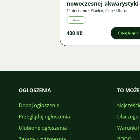
nowoczesnej akwarystyki
11 dni temu
•
Plánice
,
? km
•
Oferta
Inne
400 Kč
Chcę kupić
OGŁOSZENIA
TO MOŻE
Dodaj ogłoszenie
Najczęści
Przeglądaj ogłoszenia
Dlaczego
Ulubione ogłoszenia
Warunki 
Zasady użytkowania
RODO