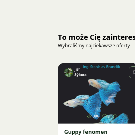
To może Cię zainter
Wybraliśmy najciekawsze oferty
Jiří
Sýkora
Zdjęcie
396
2
Guppy fenomen