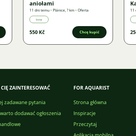
aniołami
K
11 dni temu
•
Plánice
,
? km
•
Oferta
11 
Inne
550 Kč
25
Chcę kupić
 CIĘ ZAINTERESOWAĆ
FOR AQUARIST
ej zadawane pytania
Strona główna
 warto dodawać ogłoszenia
Inspiracje
handlowe
Przeczytaj
Aplikacja mobilna