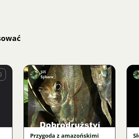
esować
Jiří
Sýkora
Zdjęcie
529
1
Przygoda z amazońskimi
S