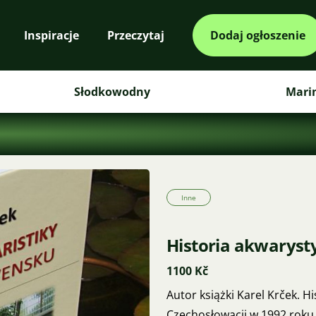
Inspiracje
Przeczytaj
Dodaj ogłoszenie
Słodkowodny
Mari
Inne
Historia akwarysty
1100 Kč
Autor książki Karel Krček. 
Czechosłowacji w 1992 roku