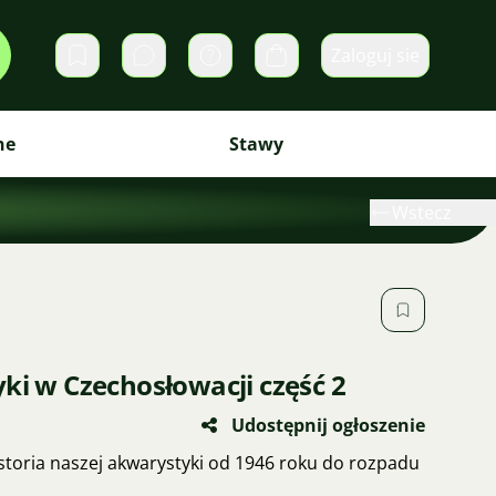
Zaloguj sie
Prywatne wiadomości
Koszyk
ne
Stawy
Wstecz
ki w Czechosłowacji część 2
Udostępnij ogłoszenie
Historia naszej akwarystyki od 1946 roku do rozpadu
.