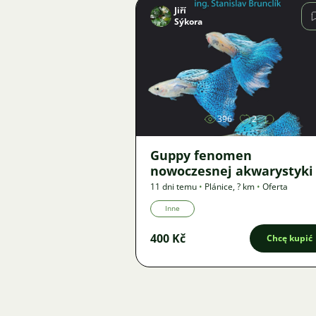
Jiří
Sýkora
Zdjęcie
396
2
Guppy fenomen
nowoczesnej akwarystyki
11 dni temu
•
Plánice
,
? km
•
Oferta
Inne
400 Kč
Chcę kupić