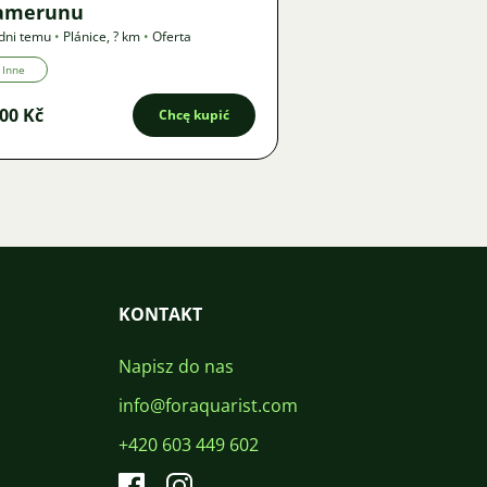
amerunu
dni temu
•
Plánice
,
? km
•
Oferta
Inne
00 Kč
Chcę kupić
KONTAKT
Napisz do nas
info@foraquarist.com
+420 603 449 602