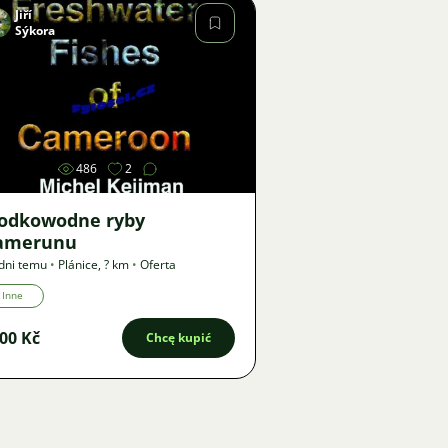
Jiří
Sýkora
Zdjęcie
486
2
łodkowodne ryby
amerunu
dni temu
•
Plánice
,
? km
•
Oferta
Inne
00 Kč
Chcę kupić