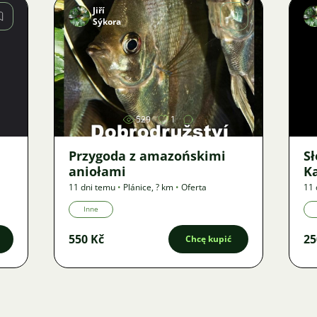
Jiří
Sýkora
Zdjęcie
529
1
Przygoda z amazońskimi
S
aniołami
K
11 dni temu
•
Plánice
,
? km
•
Oferta
11 
Inne
550 Kč
25
Chcę kupić