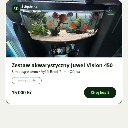
Štěpánka
ŠD
Dvořáčková
Zdjęcie
1381
Zestaw akwarystyczny Juwel Vision 450
3 miesiące temu
•
Vyšší Brod
,
? km
•
Oferta
Wyposażenie
15 000 Kč
Chcę kupić