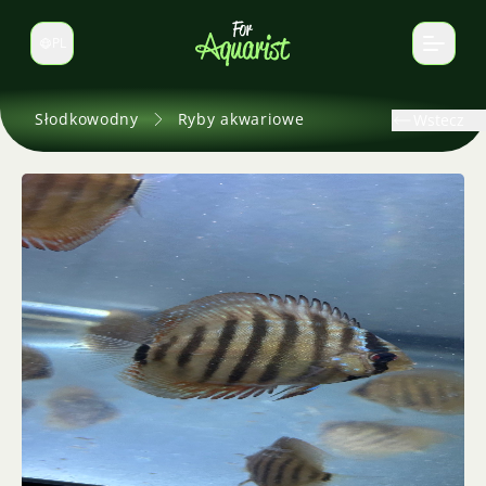
PL
Zmień język
Słodkowodny
Ryby akwariowe
Wstecz