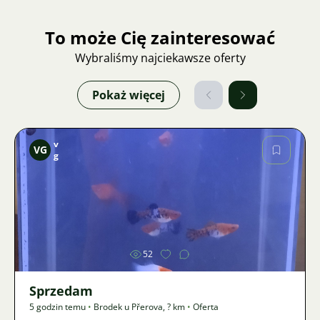
To może Cię zainteresować
Wybraliśmy najciekawsze oferty
Pokaż więcej
v
VG
g
Zdjęcie
52
Sprzedam
5 godzin temu
•
Brodek u Přerova
,
? km
•
Oferta