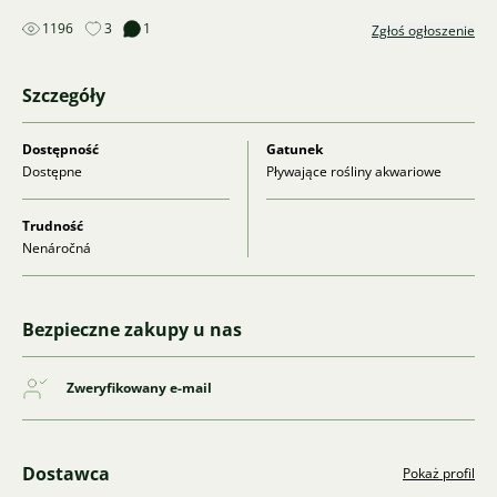
1196
3
1
Zgłoś ogłoszenie
Szczegóły
Dostępność
Gatunek
Dostępne
Pływające rośliny akwariowe
Trudność
Nenáročná
Bezpieczne zakupy u nas
Zweryfikowany e-mail
Dostawca
Pokaż profil