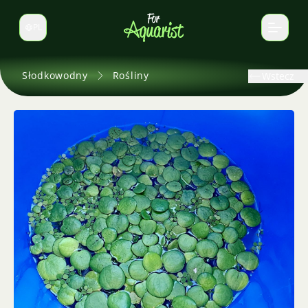
PL
Zmień język
Słodkowodny
Rośliny
Wstecz