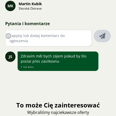
Martin Kubík
MK
Slezská Ostrava
Pytania i komentarze
Zdravím měl bych zájem pokud by šlo
JS
poslat přes zásilkovnu
1 rok temu
To może Cię zainteresować
Wybraliśmy najciekawsze oferty