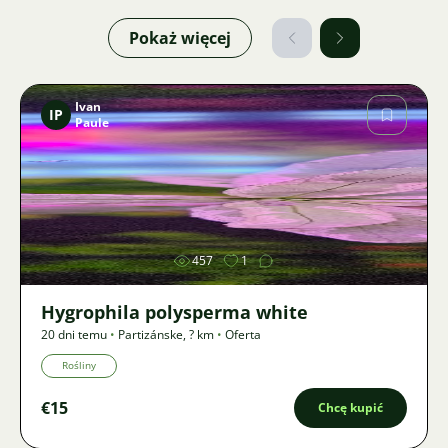
Pokaż więcej
Ivan
IP
Paule
Zdjęcie
457
1
Hygrophila polysperma white
20 dni temu
•
Partizánske
,
? km
•
Oferta
Rośliny
€15
Chcę kupić