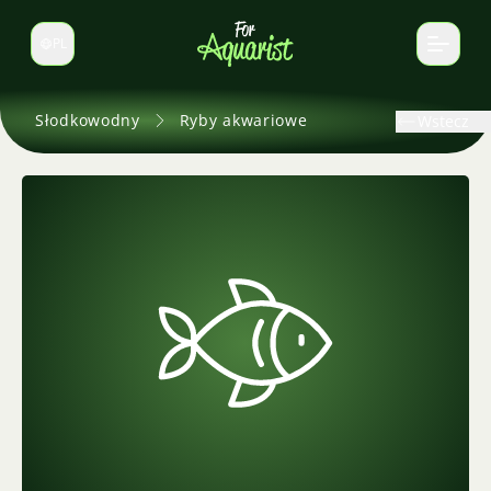
PL
Zmień język
Słodkowodny
Ryby akwariowe
Wstecz