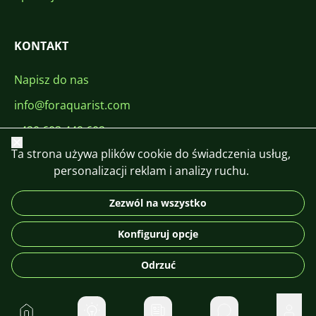
KONTAKT
Napisz do nas
info@foraquarist.com
+420 603 449 602
Zamknij
Ta strona używa plików cookie do świadczenia usług,
personalizacji reklam i analizy ruchu.
Zezwól na wszystko
CS
SK
EN
PL
DE
Konfiguruj opcje
© 2026 For Aquarist
Odrzuć