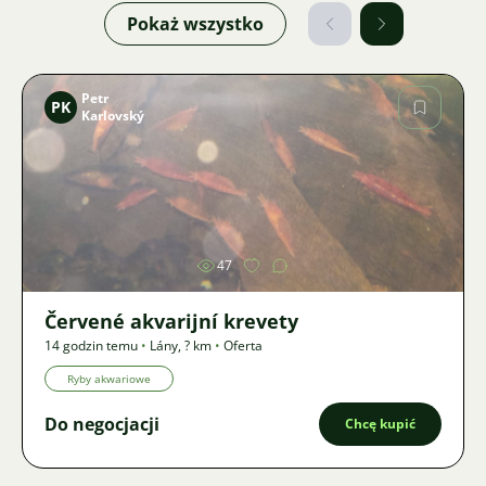
Pokaż wszystko
Petr
PK
Karlovský
Zdjęcie
47
Červené akvarijní krevety
14 godzin temu
•
Lány
,
? km
•
Oferta
Ryby akwariowe
Do negocjacji
Chcę kupić