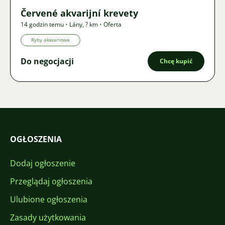
Červené akvarijní krevety
14 godzin temu
•
Lány
,
? km
•
Oferta
Ryby akwariowe
Do negocjacji
Chcę kupić
OGŁOSZENIA
Dodaj ogłoszenie
Przeglądaj ogłoszenia
Ulubione ogłoszenia
Zasady użytkowania