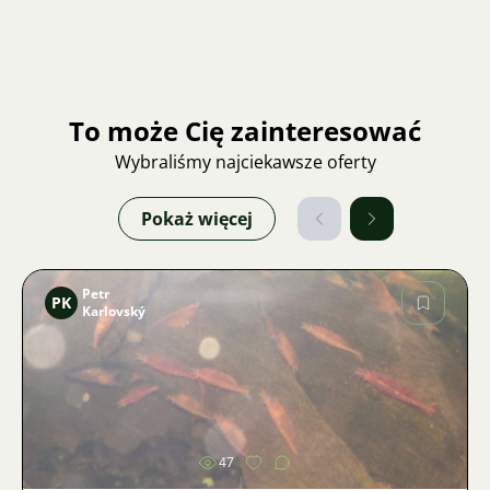
To może Cię zainteresować
Wybraliśmy najciekawsze oferty
Pokaż więcej
Petr
PK
Karlovský
Zdjęcie
47