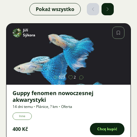
Pokaż wszystko
Jiří
Sýkora
Zdjęcie
523
2
Guppy fenomen nowoczesnej
akwarystyki
14 dni temu
•
Plánice
,
? km
•
Oferta
Inne
400 Kč
Chcę kupić