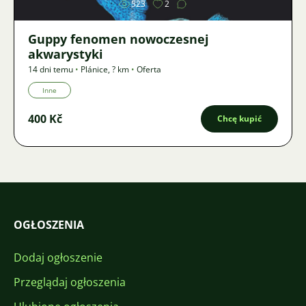
523
2
Guppy fenomen nowoczesnej
akwarystyki
14 dni temu
•
Plánice
,
? km
•
Oferta
Inne
400 Kč
Chcę kupić
OGŁOSZENIA
Dodaj ogłoszenie
Przeglądaj ogłoszenia