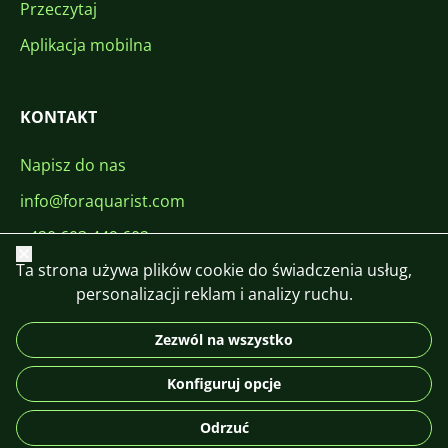
Przeczytaj
Aplikacja mobilna
KONTAKT
Napisz do nas
info@foraquarist.com
+420 603 449 602
Zamknij
Ta strona używa plików cookie do świadczenia usług,
personalizacji reklam i analizy ruchu.
Zezwól na wszystko
CS
SK
EN
PL
DE
Konfiguruj opcje
© 2026 For Aquarist
Odrzuć