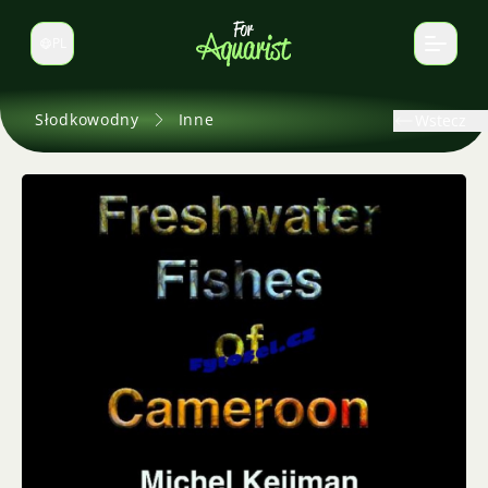
PL
Zmień język
Słodkowodny
Inne
Wstecz